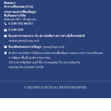
ติดต่อเรา
คำถามที่พบบ่อย (FAQ)
กระดานแลกเปลี่ยนข้อมูล
สืบค้นผลงานวิจัย
สมัครสมาชิก / เข้าสู่ระบบ
0 2109 5432 ต่อ 811
0 2160
5438
อีเมลสารบรรณกลาง รับ-ส่ง หนังสือราชการทางอิเล็กทรอนิกส์
saraban.pmua@nxpo.or.th
อีเมลติดต่อสอบถามข้อมูล :
pmua@nxpo.or.th
สำนักงานเร่งรัดการวิจัยและนวัตกรรมเพื่อเพิ่มความสามารถการแข่งขันและ
การพัฒนาพื้นที่ (องค์การมหาชน)
319 อาคารจัตุรัสจามจุรี ชั้น 14 ถนนพญาไท แขวงปทุมวัน
เขตปทุมวัน กรุงเทพฯ 10330
© 2023 PMUA.OR.TH ALL RIGHTS RESERVED.