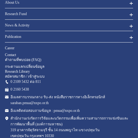
About Us
Research Fund
News & Activity
Publication
Career
Contact
คำถามที่พบบ่อย (FAQ)
กระดานแลกเปลี่ยนข้อมูล
Research Library
สมัครสมาชิก / เข้าสู่ระบบ
0 2109 5432 ต่อ 811
0 2160
5438
อีเมลสารบรรณกลาง รับ-ส่ง หนังสือราชการทางอิเล็กทรอนิกส์
saraban.pmua@nxpo.or.th
อีเมลติดต่อสอบถามข้อมูล :
pmua@nxpo.or.th
สำนักงานเร่งรัดการวิจัยและนวัตกรรมเพื่อเพิ่มความสามารถการแข่งขันและ
การพัฒนาพื้นที่ (องค์การมหาชน)
319 อาคารจัตุรัสจามจุรี ชั้น 14 ถนนพญาไท แขวงปทุมวัน
เขตปทุมวัน กรุงเทพฯ 10330