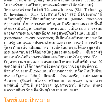
พัฒนาระดับพื้นที่ (บพn.) มีเป้าหมายหลักเพื่อสร้างระบบและ
โครงสร้างการแก้ไขปัญหาคนจนด้วยการใช้องค์ความรู้
วิทยาศาสตร์ เทคโนโลยี วิจัยและนวัตกรรม (Skill, Technology
& Investment: STI) ประสานพลังความร่วมมือของพหภาคี
เครือข่ายผู้มีส่วนได้ส่วนเสียทุกภาคส่วน (Multi-S takeholder
Approach) ทั้งการวางระบบข้อมูลครัวเรือนยากจนระดับพื้นที่
เพื่อประเมินปัญหาและติดตามคนจนอย่างเป็นระบบ วางระบบ
การคัดกรองและช่วยเหลือคนจนอย่างเบ๊ดเสร็จและแม่นยำ
(Personalize Poverty Alleviation) ที่เชื่อมโยงกับระบบช่วยเหลือ
ภาครัฐ เอกชนและประชาสังคม และระบบการสร้างการเรียน
รู้และทักษะที่จำเป็นต่อการดำรงชีพให้เกิดรายได้และดูแลตัว
เองและครอบครัวได้อย่างเป็นรูปธรรมและยั่งยืน ซึ่งความรู้
และเทคโนโลยีจากงานวิจัยและนวัตกรรมนำไปสู่การแก้ไข
ปัญหาความยากจนอย่างตรงกลุ่มเป้าหมายใน
พื้นที่นำร่อง 20
จังหวัด
ที่มีรายได้ภาคครัวเรือนต่ำที่สุดจากข้อมูลดัชนีความ
ก้าวหน้าของคนปี 2562 และนโยบายการขับเคลื่อนไทยไปด้วย
กันของรัฐบาล
ได้แก่ ปัตตานี อำนาจเจริญ แม่ฮ่องสอน
ชัยนาท สุรินทร์ ยโสธร ศรีสะเกษ สกลนคร มุกดาหาร
กาฬสินธุ์ บุรีรัมย์ นราธิวาส อุบลราชธานี ลำปาง พัทลุง
นครราชสีมา ร้อยเอ็ด พิษณุโลก เลย และยะลา
โจทย์และเป้าหมาย