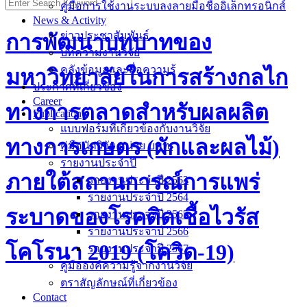
คู่มือการใช้งานระบบลงลายมือชื่ออิเล็กทรอนิกส์
News & Activity
ข่าวประชาสัมพันธ์
การพัฒนาบทบาทของ
บทความงานวิจัย
คลังข้อมูลและสื่อความรู้
มหาวิทยาลัยในการสร้างกลไก
ประกาศที่เกี่ยวข้อง
Career
ทางการตลาดสำหรับผลผลิต
Publication
แบบฟอร์มที่เกี่ยวข้องกับงานวิจัย
ทางการเกษตร (ผักและผลไม้)
คู่มือนักวิจัย หน่วย บพท.
รายงานประจำปี
ภายใต้สถานการณ์การแพร่
รายงานประจำปี 2563
รายงานประจำปี 2564
ระบาดของโรคติดเชื้อไวรัส
รายงานประจำปี 2565
รายงานประจำปี 2566
โคโรนา 2019 (โควิด-19)
รายงานประจำปี 2567
คู่มือองค์ความรู้จากงานวิจัย
ตราสัญลักษณ์ที่เกี่ยวข้อง
Contact