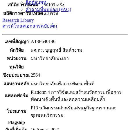
ติดต่อบพท.
สถิติการเปิดชม
109
ครั้ง
คำถามที่พบบ่อย (FAQ)
สถิติการดาวน์โหลด
23 ครั้ง
Research Library
ดาวน์โหลดเอกสารฉบับเต็ม
A13F640146
เลขที่สัญญา
นักวิจัย
ผศ.ดร. บุญฤทธิ์ สินค้างาม
หน่วยงาน
มหาวิทยาลัยพะเยา
ทุนวิจัย
2564
ปีงบประมาณ
แผนงานหลัก
มหาวิทยาลัยเพื่อการพัฒนาพื้นที่
Platform 4 การวิจัยและสร้างนวัตกรรมเพื่อการ
แพลตฟอร์ม
พัฒนาเชิงพื้นที่และลดความเหลื่อมล้ำ
P13 นวัตกรรมสำหรับเศรษฐกิจฐานรากและ
โปรแกรม
ชุมชนนวัตกรรม
Flagship
16 August 2021
วันที่เริ่มต้น