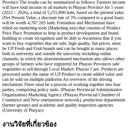
Province The results can be summarized as follows: Farmers income
will have total income in all markets in Phayao Province for 5 years
(2022 – 2026), a total of 5,255,890 baht, based on the present value
(Net Present Value, a discount rate of 3% compared to a good loan)
will be worth 4,787,105 baht. Formation and Mechanism have
relied on marketing tools (Marketing mix) that consists of Product
Price Place Promotion to help in product development and brand
building to create recognition and be able to Awareness that if you
want to buy vegetables that are safe, high quality, fair prices, must
be UP Fresh and Fruit brands and can be bought in many places.
both in university and outside the university including online
channels, in which the aforementioned mechanism also allows other
groups of farmers who have registered for Phayao Provinces safe
vegetables to sell through Local Market: Phayao Care. Products are
processed under the name of UP Product to create added value and
can be sold on multiple platforms An overview of the driving
mechanism There must be a process of working together into four
parties, comprising policy units. (Phayao Provincial Administrative
Organization) Marketing Agency (Phayao Provincial Chamber of
Commerce and New entrepreneur network), production departments
(farmer groups) and academic and quality inspection agencies
(University of Phayao)
งานวิจัยที่เกี่ยวข้อง