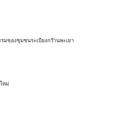
ธรรมของชุมชนระเบียงกว๊านพะเยา
ใหม่