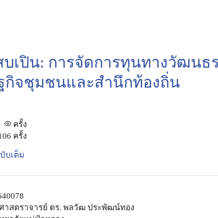
arch
สบเปิน: การจัดการทุนทางวัฒนธร
:
ฐกิจชุมชนและสำนึกท้องถิ่น
ครั้ง
106 ครั้ง
ับเต็ม
640078
วยศาสตราจารย์ ดร. พลวัฒ ประพัฒน์ทอง