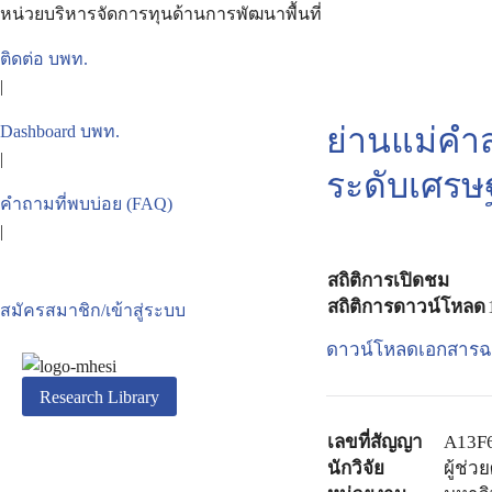
Skip
หน่วยบริหารจัดการทุนด้านการพัฒนาพื้นที่
to
ติดต่อ บพท.
content
|
Se
ย่านแม่คำ
Dashboard บพท.
for
|
ระดับเศรษ
คำถามที่พบบ่อย (FAQ)
|
สถิติการเปิดชม
สถิติการดาวน์โหลด
สมัครสมาชิก/เข้าสู่ระบบ
ดาวน์โหลดเอกสารฉบ
Research Library
เลขที่สัญญา
A13F
นักวิจัย
ผู้ช่