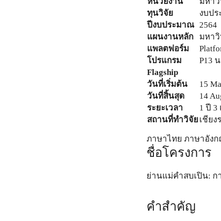
หน่วยงาน
มหาวิ
ทุนวิจัย
งบประ
ปีงบประมาณ
2564
แผนงานหลัก
มหาวิ
แพลตฟอร์ม
Platf
โปรแกรม
P13 
Flagship
วันที่เริ่มต้น
15 Ma
วันที่สิ้นสุด
14 Au
ระยะเวลา
1 ปี 3
สถานที่ทำวิจัย
เชียง
ภาษาไทย
ภาษาอังก
ชื่อโครงการ
ย่านแม่คำสบเปิน: ก
คำสำคัญ