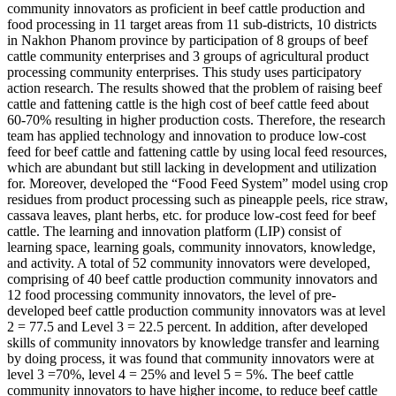
community innovators as proficient in beef cattle production and
food processing in 11 target areas from 11 sub-districts, 10 districts
in Nakhon Phanom province by participation of 8 groups of beef
cattle community enterprises and 3 groups of agricultural product
processing community enterprises. This study uses participatory
action research. The results showed that the problem of raising beef
cattle and fattening cattle is the high cost of beef cattle feed about
60-70% resulting in higher production costs. Therefore, the research
team has applied technology and innovation to produce low-cost
feed for beef cattle and fattening cattle by using local feed resources,
which are abundant but still lacking in development and utilization
for. Moreover, developed the “Food Feed System” model using crop
residues from product processing such as pineapple peels, rice straw,
cassava leaves, plant herbs, etc. for produce low-cost feed for beef
cattle. The learning and innovation platform (LIP) consist of
learning space, learning goals, community innovators, knowledge,
and activity. A total of 52 community innovators were developed,
comprising of 40 beef cattle production community innovators and
12 food processing community innovators, the level of pre-
developed beef cattle production community innovators was at level
2 = 77.5 and Level 3 = 22.5 percent. In addition, after developed
skills of community innovators by knowledge transfer and learning
by doing process, it was found that community innovators were at
level 3 =70%, level 4 = 25% and level 5 = 5%. The beef cattle
community innovators to have higher income, to reduce beef cattle