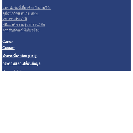
แบบฟอร์มที่เกี่ยวข้องกับงานวิจัย
คู่มือนักวิจัย หน่วย บพท.
รายงานประจำปี
คู่มือองค์ความรู้จากงานวิจัย
ตราสัญลักษณ์ที่เกี่ยวข้อง
Career
Contact
คำถามที่พบบ่อย (FAQ)
กระดานแลกเปลี่ยนข้อมูล
Research Library
สมัครสมาชิก / เข้าสู่ระบบ
0 2109 5432 ต่อ 811
0 2160
5438
อีเมลสารบรรณกลาง รับ-ส่ง หนังสือราชการทางอิเล็กทรอนิกส์
saraban.pmua@nxpo.or.th
อีเมลติดต่อสอบถามข้อมูล :
pmua@nxpo.or.th
สำนักงานเร่งรัดการวิจัยและนวัตกรรมเพื่อเพิ่มความสามารถการแข่งขันและการ