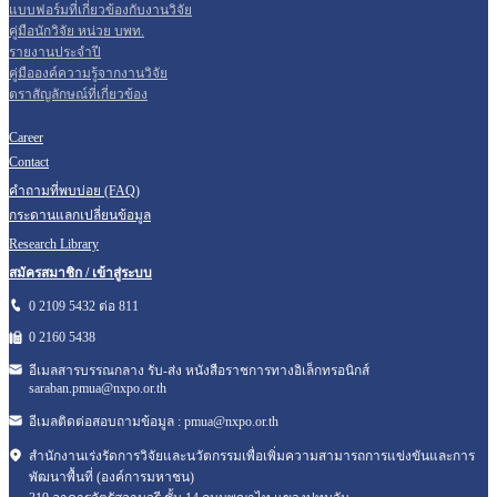
แบบฟอร์มที่เกี่ยวข้องกับงานวิจัย
คู่มือนักวิจัย หน่วย บพท.
รายงานประจำปี
คู่มือองค์ความรู้จากงานวิจัย
ตราสัญลักษณ์ที่เกี่ยวข้อง
Career
Contact
คำถามที่พบบ่อย (FAQ)
กระดานแลกเปลี่ยนข้อมูล
Research Library
สมัครสมาชิก / เข้าสู่ระบบ
0 2109 5432 ต่อ 811
0 2160
5438
อีเมลสารบรรณกลาง รับ-ส่ง หนังสือราชการทางอิเล็กทรอนิกส์
saraban.pmua@nxpo.or.th
อีเมลติดต่อสอบถามข้อมูล :
pmua@nxpo.or.th
สำนักงานเร่งรัดการวิจัยและนวัตกรรมเพื่อเพิ่มความสามารถการแข่งขันและการ
พัฒนาพื้นที่ (องค์การมหาชน)