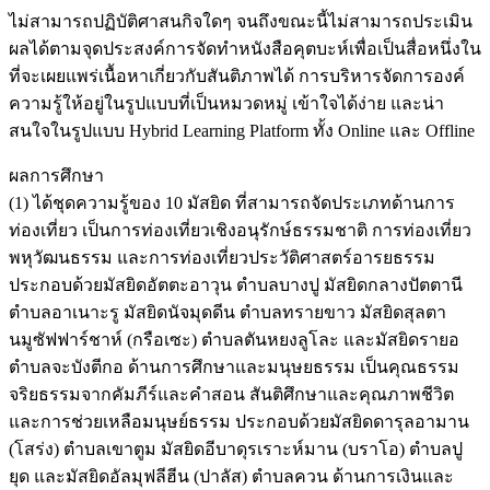
ไม่สามารถปฏิบัติศาสนกิจใดๆ จนถึงขณะนี้ไม่สามารถประเมิน
ผลได้ตามจุดประสงค์การจัดทำหนังสือคุตบะห์เพื่อเป็นสื่อหนึ่งใน
ที่จะเผยแพร่เนื้อหาเกี่ยวกับสันติภาพได้ การบริหารจัดการองค์
ความรู้ให้อยู่ในรูปแบบที่เป็นหมวดหมู่ เข้าใจได้ง่าย และน่า
สนใจในรูปแบบ Hybrid Learning Platform ทั้ง Online และ Offline
ผลการศึกษา
(1) ได้ชุดความรู้ของ 10 มัสยิด ที่สามารถจัดประเภทด้านการ
ท่องเที่ยว เป็นการท่องเที่ยวเชิงอนุรักษ์ธรรมชาติ การท่องเที่ยว
พหุวัฒนธรรม และการท่องเที่ยวประวัติศาสตร์อารยธรรม
ประกอบด้วยมัสยิดอัตตะอาวุน ตำบลบางปู มัสยิดกลางปัตตานี
ตำบลอาเนาะรู มัสยิดนัจมุดดีน ตำบลทรายขาว มัสยิดสุลตา
นมูซัฟฟาร์ชาห์ (กรือเซะ) ตำบลตันหยงลูโละ และมัสยิดรายอ
ตำบลจะบังตีกอ ด้านการศึกษาและมนุษยธรรม เป็นคุณธรรม
จริยธรรมจากคัมภีร์และคำสอน สันติศึกษาและคุณภาพชีวิต
และการช่วยเหลือมนุษย์ธรรม ประกอบด้วยมัสยิดดารุลอามาน
(โสร่ง) ตำบลเขาตูม มัสยิดอีบาดุรเราะห์มาน (บราโอ) ตำบลปู
ยุด และมัสยิดอัลมุฟลีฮีน (ปาลัส) ตำบลควน ด้านการเงินและ