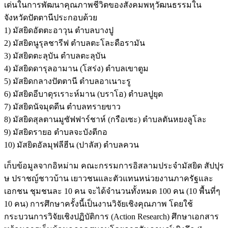
เด่นในการพัฒนาคุณภาพชีวิตของสังคมพหุวัฒนธรรมใน
จังหวัดปัตตานีประกอบด้วย
1) มัสยิดอัตตะอาวุน ตำบลบางปู
2) มัสยิดนูรุลชารีฟ ตำบลตะโละดือรามัน
3) มัสยิดตะลุบัน ตำบลตะลุบัน
4) มัสยิดดารุลอามาน (โสร่ง) ตำบลเขาตูม
5) มัสยิดกลางปัตตานี ตำบลอาเนาะรู
6) มัสยิดอีบาดุรเราะห์มาน (บราโอ) ตำบลปูยุด
7) มัสยิดนัจมุดดีน ตำบลทรายขาว
8) มัสยิดสุลตานมูซัฟฟาร์ชาห์ (กรือเซะ) ตำบลตันหยงลูโละ
9) มัสยิดรายอ ตำบลจะบังตีกอ
10) มัสยิดอัลมุฟลีฮีน (ปาลัส) ตำบลควน
เก็บข้อมูลจากอิหม่าม คณะกรรมการอิสลามประจำมัสยิด สัปปุร
ษ ปราชญ์ชาวบ้าน เยาวชนและตัวแทนหน่วยงานภาครัฐและ
เอกชน ชุมชนละ 10 คน จะได้จำนวนทั้งหมด 100 คน (10 พื้นที่ๆ
10 คน) การศึกษาครั้งนี้เป็นงานวิจัยเชิงคุณภาพ โดยใช้
กระบวนการวิจัยเชิงปฏิบัติการ (Action Research) ศึกษาเอกสาร