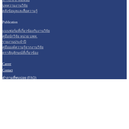
ข่าวประชาสัมพันธ์
บทความงานวิจัย
คลังข้อมูลและสื่อความรู้
Publication
แบบฟอร์มที่เกี่ยวข้องกับงานวิจัย
คู่มือนักวิจัย หน่วย บพท.
รายงานประจำปี
คู่มือองค์ความรู้จากงานวิจัย
ตราสัญลักษณ์ที่เกี่ยวข้อง
Career
Contact
คำถามที่พบบ่อย (FAQ)
กระดานแลกเปลี่ยนข้อมูล
Research Library
สมัครสมาชิก / เข้าสู่ระบบ
0 2109 5432 ต่อ 811
0 2160
5438
อีเมลสารบรรณกลาง รับ-ส่ง หนังสือราชการทางอิเล็กทรอนิกส์