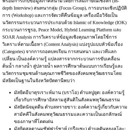
พร้อมการเก็บข้อมูลภาคสนามโดยการสัมภาษณ์เชิงลึก (In-
depth Interview) สนทนากลุ่ม (Focus Group), การอบรมเชิงปฏิบัติ
การ (Workshop) และการจัดเวทีคืนข้อมูล เครื่องมือวิจัยเป็น
นวัตกรรมกระบวนการประกอบด้วย Islamic of Knowledge (IOK)
กระบวนการชูรอ, Peace Model, Hybrid Learning Platform และ
SOAR Analysis การวิเคราะห์ข้อมูลเชิงคุณภาพโดยใช้การ
วิเคราะห์ตามเนื้อหา (Content Analysis) แบ่งรูปแบบหัวข้อเรื่อง
(Categories) จากการถอดบทเรียน การสนทนา และเวทีแลก
เปลี่ยน เป็นองค์ความรู้ แปลงสารจากกระบวนการขับเคลื่อน
ต้นน้ำ กลางน้ำ สู่ปลายน้ำ ผลการศึกษาต้นแบบการเรียนรู้และ
นวัตกรรมชุมชนด้านคุณภาพชีวิตของสังคมพหุวัฒธรรมโดย
มัสยิดเป็นฐานในจังหวัดปัตตานีพบว่า
มัสยิดอีบาดุรเราะห์มาน (บราโอ) ตำบลปูยุด: องค์ความรู้
เกี่ยวกับการศึกษาอิสลามสู่สันติในสังคมพหุวัฒนธรรม
มัสยิดนัจมุดดีน ตำบลทรายขาว: องค์ความรู้เกี่ยวกับความ
สามัคคีในสังคมพหุวัฒนธรรมและความเป็นเอกลักษณ์
ของภาษาที่โดดเด่น
มัสยิดสุลตานมูซัฟฟาร์ชาห์ (กรือเซะ) ตำบลตันหยงลูโละ: