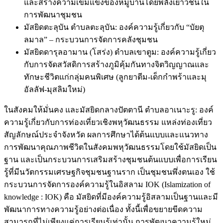
และสร้างความเข้มแข็งของหมู่บ้านโดยพลังเยาวชนใน
การพัฒนาชุมชน
มัสยิดตะลุบัน ตำบลตะลุบัน: องค์ความรู้เกี่ยวกับ “บัยตุ
ลมาล” – กระบวนการจัดการคลังชุมชน
มัสยิดดารุลอามาน (โสร่ง) ตำบลเขาตูม: องค์ความรู้เกี่ยว
กับการจัดสวัสดิการสร้างภูมิคุ้มกันทางจิตวิญญาณและ
ทักษะชีวิตแก่กลุ่มคนพิเศษ (ลูกยาตีม-เด็กกำพร้าและมุ
อัลลัฟ-มุสลิมใหม่)
ในสังคมให้มั่นคง และมัสยิดกลางปัตตานี ตำบลอาเนาะรู: องค์
ความรู้เกี่ยวกับการท่องเที่ยวเชิงพหุวัฒนธรรม แหล่งท่องเที่ยว
สัญลักษณ์ประจำจังหวัด ผลการศึกษาได้ต้นแบบและแนวทาง
การพัฒนาคุณภาพชีวิตในสังคมพหุวัฒนธรรมโดยใช้มัสยิดเป็น
ฐาน และเป็นกระบวนการเสริมสร้างชุมชนต้นแบบเพื่อการเรียน
รู้ที่มีนวัตกรรมเศรษฐกิจชุมชนฐานราก เป็นชุมชนพึ่งตนเอง ใช้
กระบวนการจัดการองค์ความรู้ในอิสลาม IOK (Islamization of
knowledge : IOK) คือ มัสยิดที่มีองค์ความรู้อิสลามเป็นฐานและมี
พัฒนาการทางความรู้อย่างต่อเนื่อง ทั้งนี้เพื่อขยายขีดความ
สามารถที่ไม่เพียงแค่การเรียนรู้เท่านั้น การพัฒนาความรู้ใหม่