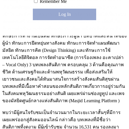
Remember Me
เกิดในหลักสูตร พบว่า นวัตกรมีคุณสมบัติด้านความรู้ ความ
เข้าใจ และมีความสามารถการบริหารจัดการมัสยิดให้เป็นระบบ
ตลอดจนสร้างองค์ความรู้และสามารถเพิ่มทักษะจำเป็นที่เกี่ยว
กับการดำเนินงานขับเคลื่อนชุมชนได้อย่างมีประสิทธิภาพ คือ
ทักษะการทำงานเป็นทีม ทักษะภาวะผู้นำ บทบาทและหน้าที่ของ
ผู้นำ ทักษะการยึดหยุ่นทางสังคม ทักษะการจัดทำแผนพัฒนา
มัสยิด ทักษะการคิด (Design Thinking) และทักษะการใช้
เทคโนโลยีดิจิตอล การจัดทำอนาซีด (การร้องเพลง อะคาเปล่า
– Vocal Only) 3 บทเพลงสันติภาพ ครอบคลุม 3 ด้านคือคุณภาพ
ชีวิต ด้านเศรษฐกิจและด้านพหุวัฒนธรรม เพื่อส่งเสริมให้
เยาวชนและสังคมได้หันมาสนใจการสร้างสังคมสันติสุขผ่าน
บทเพลงที่มีเนื้อหาคำสอนของหลักสันติภาพเกี่ยวการอยู่ร่วมกัน
ในสังคมพหุวัฒนธรรมอย่างสันติ เผยแพร่ผ่านช่องยูทูป และเพจ
ของมัสยิดศูนย์กลางแห่งสันติภาพ (Masjid Learning Platform )
พบว่ามีผู้สนใจรับชมเป็นจำนวนมากในระยะเวลาสั้นๆที่มีการ
เผยแพร่ออกสู่สังคมออนไลน์ กล่าวคือ บทเพลงที่มีชื่อว่า
สันติภาพที่งดงาม มีผู้เข้ารับชม จำนวน 16,531 คน รองลงมา