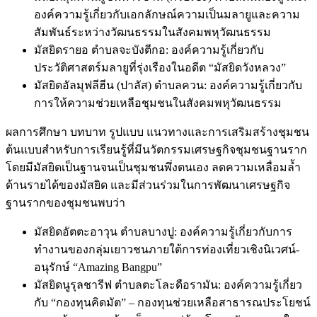
องค์ความรู้เกี่ยวกับเอกลักษณ์ความเป็นมลายูและความ
สัมพันธ์ระหว่างวัฒนธรรมในสังคมพหุวัฒนธรรม
มัสยิดรายอ ตำบลจะบังตีกอ: องค์ความรู้เกี่ยวกับ
ประวัติศาสตร์มลายูที่รุ่งเรืองในอดีต “มัสยิดวังหลวง”
มัสยิดอัลมุฟลีฮีน (ปาลัส) ตำบลควน: องค์ความรู้เกี่ยวกับ
การให้ความช่วยเหลือชุมชนในสังคมพหุวัฒนธรรม
ผลการศึกษา บทบาท รูปแบบ แนวทางและการเสริมสร้างชุมชน
ต้นแบบสำหรับการเรียนรู้ที่มีนวัตกรรมเศรษฐกิจชุมชนฐานราก
โดยมีมัสยิดเป็นฐานจนเป็นชุมชนพึ่งตนเอง ลดความเหลื่อมล้ำ
ด้านรายได้ของมัสยิด และมีส่วนร่วมในการพัฒนาเศรษฐกิจ
ฐานรากของชุมชนพบว่า
มัสยิดอัตตะอาวุน ตำบลบางปู: องค์ความรู้เกี่ยวกับการ
ทำงานของกลุ่มเยาวชนภายใต้การท่องเที่ยวเชิงนิเวศน์-
อนุรักษ์ “Amazing Bangpu”
มัสยิดนูรุลชารีฟ ตำบลตะโละดือรามัน: องค์ความรู้เกี่ยว
กับ “กองทุนคิดมัต” – กองทุนช่วยเหลือสาธารณประโยชน์