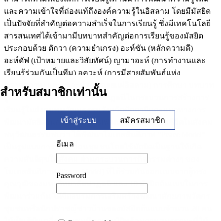
และความเข้าใจที่ถ่องแท้ถึงองค์ความรู้ในอิสลาม โดยมีมัสยิด
เป็นปัจจัยที่สำคัญต่อความสำเร็จในการเรียนรู้ ซึ่งมีเทคโนโลยี
สารสนเทศได้เข้ามามีบทบาทสำคัญต่อการเรียนรู้ของมัสยิด
ประกอบด้วย ตักวา (ความยำเกรง) อะห์ซัน (หลักความดี)
อะห์ดัฟ (เป้าหมายและวิสัยทัศน์) ญามาอะห์ (การทำงานและ
เรียนรู้ร่วมกันเป็นทีม) อูคูวะห์ (การมีสายสัมพันธ์แห่ง
ภราดรภาพ) และดะวะห์ (การเผยแผ่อิสลาม) การศึกษา บทบาท
สำหรับสมาชิกเท่านั้น
รูปแบบและกลไกของมหาลัยฟาฏอนีในกระบวนการสร้างการ
เรียนรู้ในสังคมพหุวัฒนธรรมจังหวัดปัตตานีและแนวทางการ
เข้าสู่ระบบ
สมัครสมาชิก
พัฒนามัสยิดในการมีส่วนร่วมพัฒนาด้านคุณภาพชีวิตในสังคม
พหุวัฒนธรรมพบว่า ได้พัฒนาโมเดลสันติภาพ “Peace Model”
อีเมล
เป็นรูปแบบการขับเคลื่อนชุมชนโดยใช้มัสยิดเป็นฐานให้เกิด
ความสันติสุขในสังคม ผ่านกระบวนการกิจกรรมต่างๆ ของ
โมเดลสันติภาพ (Peace Model) ที่ได้ร่วมกันออกแบบจากผู้ทรง
Password
คุณวุฒิของมหาวิทยาลัยฟาฏอนี และ 10 มัสยิดต้นแบบในการ
พัฒนาร่วมกัน ได้จัดอบรมการเสริมสร้างพัฒนาศักยภาพวัตกร
ชุมชนหรือนักปราชญ์ชาวบ้านของมัสยิดต้นแบบจำนวน 20 คน
ให้เป็นผู้ขับเคลื่อนชุมชนมีคุณสมบัติพร้อมตามสมรรถนะที่ให้