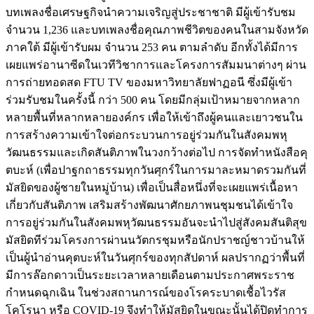
บทเพลงชื่อเศรษฐกิจนำความเจริญสู่ประชาชาติ มีผู้เข้ารับชม
จำนวน 1,236 และบทเพลงชื่อคุณภาพชีวิตของคนในสามจังหวัด
ภาคใต้ มีผู้เข้ารับผม จำนวน 253 คน ตามลำดับ อีกทั้งได้มีการ
เผยแพร่อานาซีดในเวทีวิชาการและโครงการสัมมนาต่างๆ ผ่าน
การถ่ายทอดสด FTU TV ของมหาวิทยาลัยฟาฏอนี ซึ่งมีผู้เข้า
ร่วมรับชมในครั้งนี้ กว่า 500 คน โดยมีกลุ่มเป้าหมายจากหลาก
หลายพื้นที่หลากหลายองค์กร เพื่อให้เข้าถึงผู้คนและเยาวชนใน
การสร้างความเข้าใจต่อกระบวนการอยู่ร่วมกันในสังคมพหุ
วัฒนธรรมและเกิดสันติภาพในวงกว้างต่อไป การจัดทำหนังสือคุ
ตบะห์ (เพื่อปาฐกถาธรรมทุกวันศุกร์ในการมาละหมาดรวมกันที่
มัสยิดของผู้ชายในหมู่บ้าน) เพื่อเป็นสื่อหนึ่งที่จะเผยแพร่เนื้อหา
เกี่ยวกับสันติภาพ เสริมสร้างพัฒนาศักยภาพนชุมชนได้เข้าใจ
การอยู่ร่วมกันในสังคมพหุวัฒนธรรมอันจะนำไปสู่สังคมสันติสุข
มัสยิดทีร่วมโครงการผ่านนวัตกรชุมหรือนักปราชญ์ชาวบ้านให้
เป็นผู้นำอ่านคุตบะห์ในวันศุกร์ของทุกสัปดาห์ ผลปรากฏว่าพื้นที่
มีการล๊อกดาวเป็นระยะเวลาหลายเดือนตามประกาศพระราช
กำหนดฉุกเฉิน ในช่วงสถานการณ์ของโรคระบาดเชื้อไวรัส
โคโรนา หรือ COVID-19 จึงทำให้มัสยิดในขณะนั้นได้ปิดทำการ