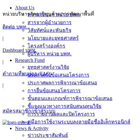
Skip
About Us
to
หน่วยบริหารจัดการทุนด้านการพัฒนาพื้นที่
ความเป็นมา หน่วย บพท.
content
สารจากผู้อำนวยการ
ติดต่อ บพท.
วิสัยทัศน์และพันธกิจ
นโยบายและยุทธศาสตร์
|
โครงสร้างองค์กร
Dashboard บพท.
ผู้บริหาร หน่วย บพท.
Research Fund
|
ยุทธศาสตร์งานวิจัย
คำถามที่พบบ่อย (FAQ)
ประกาศรับข้อเสนอโครงการ
ประกาศผลการพิจารณาข้อเสนอ
|
การยื่นข้อเสนอโครงการ
ขั้นตอนและเกณฑ์การพิจารณาข้อเสนอ
ชี้แจงแนวทางการสนับสนุนทุนวิจัย
สมัครสมาชิก/เข้าสู่ระบบ
การรายงานผลและปิดโครงการ
คู่มือการใช้งานระบบลงลายมือชื่ออิเล็กทรอนิกส์
News & Activity
ข่าวประชาสัมพันธ์