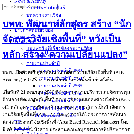
News & Activity
Search
ข่าวประชาสัมพันธ์
for:
บทความงานวิจัย
บพท. พัฒนาหลักสูตร สร้าง “นัก
คลังข้อมูลและสื่อความรู้
ประกาศที่เกี่ยวข้อง
Career
จัดการวิจัยเชิงพื้นที่” หวังเป็น
Publication
แบบฟอร์มที่เกี่ยวข้องกับงานวิจัย
หลัก สร้าง”ความเปลี่ยนแปลง”
คู่มือนักวิจัย หน่วย บพท.
รายงานประจำปี
รายงานประจำปี 2563
บพท. เปิดตัวหลักสูตรพัฒนานักจัดการงานวิจัยเชิงพื้นที่ (ABC
รายงานประจำปี 2564
Academy) หวังสร้างการเปลี่ยนแปลงในพื้นที่อย่างยั่งยืน
รายงานประจำปี 2565
เมื่อวันที่ 21 เมษายน 2566 ที่ผ่านมา หน่วยบริหารและจัดการทุน
รายงานประจำปี 2566
ด้านการพัฒนาระดับพื้นที่ (บพท.) จัดงานแถลงข่าวเปิดตัว (Kick
รายงานประจำปี 2567
off) หลักสูตรการพัฒนาศักยภาพบุคลากรสู่การเป็นนักจัดการ
คู่มือองค์ความรู้จากงานวิจัย
งานวิจัยเชิงพื้นที่ (ABC Academy) ภายใต้โครงการการพัฒนา
ตราสัญลักษณ์ที่เกี่ยวข้อง
นักจัดการงานวิจัยเชิงพื้นที่ (Area Based Research Manager) โดย
TH
Contact
มี ดร.สีลาภรณ์ บัวสาย ประธานคณะอนุกรรมการที่ปรึกษาการ
ติดต่อบพท.