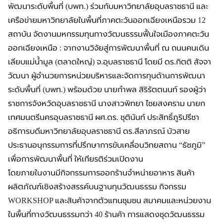
พัฒนาระดับพื้นที่ (บพท.) ร่วมกับมหาวิทยาลัยอุบลราชธานี และ
เครือข่ายมหาวิทยาลัยในพื้นที่ภาคตะวันออกเฉียงเหนือรวม 12
สถาบัน จัดงานมหกรรมทุนทางวัฒนธรรมฟื้นใจเมืองภาคตะวัน
ออกเฉียงเหนือ : จากงานวิจัยสู่การพัฒนาพื้นที่ ณ ถนนคนเดิน
เลียบแม่น้ำมูล (ตลาดใหญ่) จ.อุบลราชธานี โดยมี ดร.กิตติ สัจจา
วัฒนา ผู้อำนวยการหน่วยบริหารและจัดการทุนด้านการพัฒนา
ระดับพื้นที่ (บพท.) พร้อมด้วย นายกำพล สิริรัตตนนท์ รองผู้ว่า
ราชการจังหวัดอุบลราชธานี นางสาวพิทยา ไชยสงคราม นายก
เทศมนตรีนครอุบลราชธานี ผศ.ดร. ชุตินันท์ ประสิทธิ์ภูริปรีชา
อธิการบดีมหาวิทยาลัยอุบลราชธานี ดร.สีลาภรณ์ บัวสาย
ประธานอนุกรรมการที่ปรึกษาการขับเคลื่อนวิทยสถาน “ธัชภูมิ”
เพื่อการพัฒนาพื้นที่ ให้เกียรติร่วมเปิดงาน
โดยภายในงานมีกิจกรรมการออกร้านจำหน่ายอาหาร สินค้า
ผลิตภัณฑ์เชิงสร้างสรรค์บนฐานทุนวัฒนธรรม กิจกรรม
WORKSHOP และสินค้าจากตัวแทนชุมชน สมาคมและหน่วยงาน
ในพื้นที่ทางวัฒนธรรมกว่า 40 ร้านค้า การแสดงชุดวัฒนธรรม