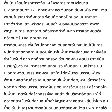
พื้นบ้าน โดยโครงการวิจัย 14 โครงการ จากเครือข่าย
มหาวิทยาลัยทั้ง 12 แห่งของภาคตะวันออกเฉียงเหนือ อาทิ มวย
พิมายโบราณ รำตังหวาย ฟ้อนหัตถศิลป์ถิ่นสูงเนินผ้าเงี่ยง
นางดำ รำสี่แสง หรำรงระ หมอลำหมอแคนบวงสรวงเจ้าพ่อ
พญาแล การแสดงวาณิชห้วยราช รำตุ้มผ่าง การแสดงชุดต้น
กล้ากันตรึม และอีกมากมาย
การจัดมหกรรมฟื้นใจเมืองภาคตะวันออกเฉียงเหนือนี้เป็นการ
ผนึกกำลังของสถาบันอุดมศึกษาในพื้นที่ภาคอีสานและภาคีเครือ
ข่ายในพื้นที่ อาทิ องค์กรปกครอง ส่วนท้องถิ่น ศิลปิน ช่างฝีมือ
ปราชญ์ชาวบ้าน ภาคธุรกิจเอกชน ร่วมกันออกแบบสร้างระบบ
นิเวศทางวัฒนธรรมของตนเองใหม่ รื้อฟื้นวัฒนธรรม ฟื้นฟู
พัฒนาผลิตภัณฑ์ร่วมสมัยของคนในพื้นที่ที่สูญหาย สู่การสร้าง
ผลิตภัณฑ์วัฒนธรรม สร้างผู้ประกอบการวัฒนธรรม สร้างกลไก
ในพื้นที่ เกิดพื้นที่สร้างสรรค์และแหล่งเรียนรู้จากอัตลักษณ์ที่
หลากหลายในพื้นที่สามลุ่มน้ำสำคัญของภาคอีสาน (ลุ่มน้ำโขง ลุ่ม
น้ำชี ลุ่มน้ำมูล) ผ่านการสนับสนุนทุนวิจัยของหน่วย บพท. ภายใต้