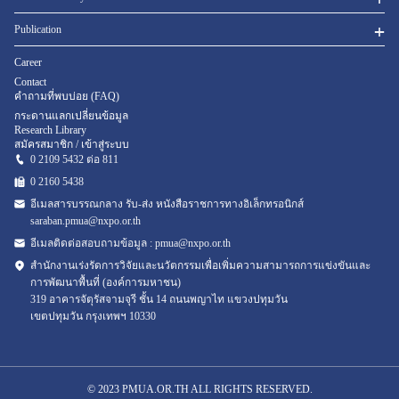
Publication
Career
Contact
คำถามที่พบบ่อย (FAQ)
กระดานแลกเปลี่ยนข้อมูล
Research Library
สมัครสมาชิก / เข้าสู่ระบบ
0 2109 5432 ต่อ 811
0 2160
5438
อีเมลสารบรรณกลาง รับ-ส่ง หนังสือราชการทางอิเล็กทรอนิกส์
saraban.pmua@nxpo.or.th
อีเมลติดต่อสอบถามข้อมูล :
pmua@nxpo.or.th
สำนักงานเร่งรัดการวิจัยและนวัตกรรมเพื่อเพิ่มความสามารถการแข่งขันและ
การพัฒนาพื้นที่ (องค์การมหาชน)
319 อาคารจัตุรัสจามจุรี ชั้น 14 ถนนพญาไท แขวงปทุมวัน
เขตปทุมวัน กรุงเทพฯ 10330
© 2023 PMUA.OR.TH ALL RIGHTS RESERVED.