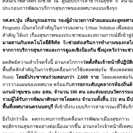
คลินิกเวชศาสตร์วิถีชีวิต ณ ศูนย์บริการสาธารณสุขที่ 6 สนา
ประกอบการพัฒนาบริการสุขภาพของเทศบาลแบบเชิงรุก
รศ.ดร.ปุ่น เที่ยงบูรณธรรม รองผู้อำนวยการฝ่ายแผนและยุทธศา
Program) เป็นกลไกสำคัญในการบ่มเพาะ Urban Solution เพื่อต
สำคัญ ได้แก่ เรื่องสุขภาพของประชาชนและสถานการณ์ที่เข้าสู่
มาผสานกับเทคโนโลยีดิจิทัล
จึง
ช่วยส่งเสริมการทำงานของกลไกเช
จากการบริการสุขภาพและการดูแลเชิงป้องกัน ซึ่งมุ่งหวังว่าจะ
ผลลัพธ์ความสำเร็จครั้งนี้ ผ่านกลไกการจั
ดตั้งทีมเจ้าหน้าที่ปฏ
พื้นที่หลักสำคัญในการขับเคลื่อนการใช้แพลตฟอร์ม ซึ่งแพลต
Nont)
โดยมีประชาชนร่วมตอบกว่า 2,608 ราย
โดยแพลตฟอร์มทำ
การวางแผนของเทศบาล พร้อมกับ
การยกระดับบุคลากรท้องถิ่น
แกนนำชุมชน และ อสม. จำนวน 186 คน และส่งมอบนวัตกรรมและ
รวมผู้ได้รับการพัฒนาศักยภาพโดยตรง จำนวนทั้งสิ้น 231 คน มี
พื้นที่เทศบาลนครนนทบุรี
ที่เข้าถึงระบบบริการสาธารณะที่ใช้บ
ยิ่งไปกว่านั้น ผลกระทบการขับเคลื่อนการพัฒนาเมืองสุขภาวะ เ
พฤติกรรมสุขภาพอย่างต่อเนื่องมากขึ้น ผ่านกลไกเจ้าหน้าที่เ