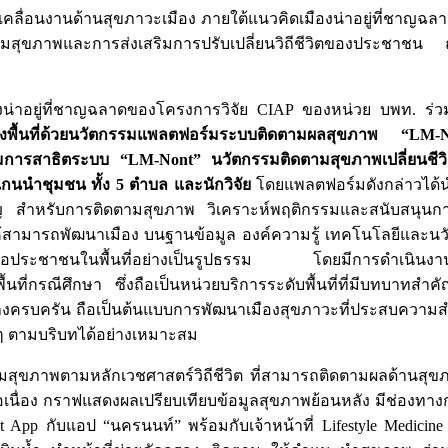
คลื่อนงานด้านสุขภาวะเมือง ภายใต้แนวคิดเมืองน่าอยู่ที่ชาญฉ
รมสุขภาพและการส่งเสริมการปรับเปลี่ยนวิถีชีวิตของประชาชน
เมืองน่าอยู่ที่ชาญฉลาดของโครงการวิจัย CIAP ของหน่วย บพท. ร
เชิงพื้นที่ด้วยนวัตกรรมแพลตฟอร์มระบบติดตามผลสุขภาพ “LM-N
ชมการสาธิตระบบ “LM-Nont” นวัตกรรมติดตามสุขภาพเปลี่ยนชีวิต
นำชุมชน ทั้ง 5 ตำบล และนักวิจัย
โดยแพลตฟอร์มดังกล่าวได้น
อสำคัญ สำหรับการติดตามสุขภาพ วิเคราะห์พฤติกรรมและสนับสนุ
ห้สามารถพัฒนาเมือง บนฐานข้อมูล องค์ความรู้ เทคโนโลยีและนวัตก
อประชาชนในพื้นที่อย่างเป็นรูปธรรม โดยมีการดำเนินงานข
ที่กรณีศึกษา ซึ่งถือเป็นหน่วยบริการระดับพื้นที่ที่มีบทบาทสำ
งครบครัน ถือเป็นต้นแบบการพัฒนาเมืองสุขภาวะที่ประสบความสำ
ๆ ตามบริบทได้อย่างเหมาะสม
ามสุขภาพตามหลักเวชศาสตร์วิถีชีวิต ที่สามารถติดตามผลด้านสุข
ต่อเนื่อง กราฟแสดงผลเปรียบเทียบข้อมูลสุขภาพย้อนหลัง มีช่องท
p กับแอป “นครนนท์” พร้อมกับเจ้าหน้าที่ Lifestyle Medicine Team