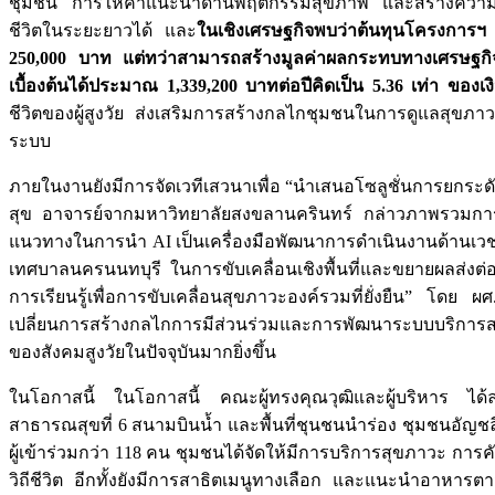
ชุมชน การให้คำแนะนำด้านพฤติกรรมสุขภาพ และสร้างความตระ
ชีวิตในระยะยาวได้ และ
ในเชิงเศรษฐกิจพบว่าต้นทุนโครงการฯ
250,000 บาท แต่ทว่าสามารถสร้างมูลค่าผลกระทบทางเศรษฐกิจ
เบื้องต้นได้ประมาณ 1,339,200 บาทต่อปีคิดเป็น 5.36 เท่า ของเ
ชีวิตของผู้สูงวัย ส่งเสริมการสร้างกลไกชุมชนในการดูแลสุขภาว
ระบบ
ภายในงานยังมีการจัดเวทีเสวนาเพื่อ “นำเสนอโซลูชั่นการยกระดับ
สุข อาจารย์จากมหาวิทยาลัยสงขลานครินทร์ กล่าวภาพรวมการ
แนวทางในการนำ AI เป็นเครื่องมือพัฒนาการดำเนินงานด้านเวช
เทศบาลนครนนทบุรี ในการขับเคลื่อนเชิงพื้นที่และขยายผลส่งต่อ
การเรียนรู้เพื่อการขับเคลื่อนสุขภาวะองค์รวมที่ยั่งยืน” โดย
เปลี่ยนการสร้างกลไกการมีส่วนร่วมและการพัฒนาระบบบริการส
ของสังคมสูงวัยในปัจจุบันมากยิ่งขึ้น
ในโอกาสนี้ ในโอกาสนี้ คณะผู้ทรงคุณวุฒิและผู้บริหาร ได้ลงพ
สาธารณสุขที่ 6 สนามบินน้ำ และพื้นที่ชุนชนนำร่อง ชุมชนอัญชลี
ผู้เข้าร่วมกว่า 118 คน ชุมชนได้จัดให้มีการบริการสุขภาวะ กา
วิถีชีวิต อีกทั้งยังมีการสาธิตเมนูทางเลือก และแนะนำอาหาร