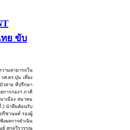
NT
ทย ขับ
ิ่มความสามารถใน
.ดร.ปุ่น เที่ยง
ัวสาย ที่ปรึกษา
นวยการกองฯ ภาคี
ัฒนาเมือง สมาคม
 2 นำทีมต้อนรับ
รีชานนท์ รองผู้
ับฟังผลการดำเนิน
พนธ์ สกุลวีรวรรณ