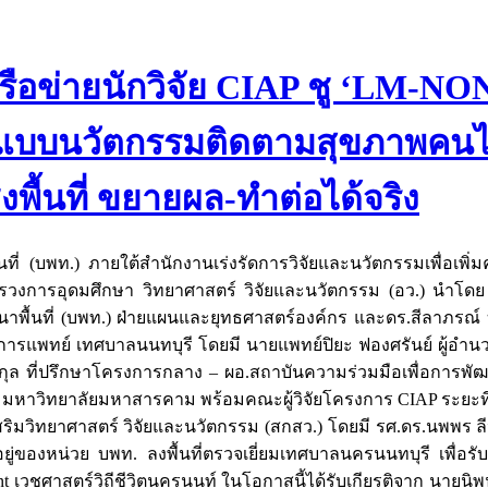
รือข่ายนักวิจัย CIAP ชู ‘LM-NO
ต้นแบบนวัตกรรมติดตามสุขภาพคนไ
งพื้นที่ ขยายผล-ทำต่อได้จริง
นที่ (บพท.) ภายใต้สำนักงานเร่งรัดการวิจัยและนวัตกรรมเพื่อเพ
วงการอุดมศึกษา วิทยาศาสตร์ วิจัยและนวัตกรรม (อว.) นำโดย รศ
พื้นที่ (บพท.) ฝ่ายแผนและยุทธศาสตร์องค์กร และดร.สีลาภรณ์ บ
กองการแพทย์ เทศบาลนนทบุรี โดยมี นายแพทย์ปิยะ ฟองศรันย์ ผู้อำ
ณกุล ที่ปรึกษาโครงการกลาง – ผอ.สถาบันความร่วมมือเพื่อการพ
 มหาวิทยาลัยมหาสารคาม พร้อมคณะผู้วิจัยโครงการ CIAP ระยะที่
มวิทยาศาสตร์ วิจัยและนวัตกรรม (สกสว.) โดยมี รศ.ดร.นพพร ลีป
ู่ของหน่วย บพท. ลงพื้นที่ตรวจเยี่ยมเทศบาลนครนนทบุรี
เพื่อร
ont เวชศาสตร์วิถีชีวิตนครนนท์ ในโอกาสนี้ได้รับเกียรติจาก นายนิ