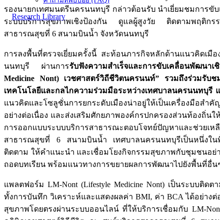
คำถามที่พบบ่อย (FAQ)
รองนายกเทศมนตรีนครนนทบุรี กล่าวต้อนรับ นำเยี่ยมชมการขับเ
Research Library
ระบบบริการสุขภาพเชิงป้องกัน ดูแลผู้สูงวัย ติดตามพฤติกร
สาธารณสุขที่ 6 สนามบินน้ำ จังหวัดนนทบุรี
การลงพื้นที่ตรวจเยี่ยมครั้งนี้ สะท้อนภารกิจหลักด้านแนวคิด
นนทบุรี ผ่านการ
รับฟังความสำเร็จและการขับเคลื่อนพัฒนา
Medicine Nont) เวชศาสตร์วิถีชีวิตนครนนท์” รวมถึงร่วมรับ
เทคโนโลยีและกลไกความร่วมมือระหว่างเทศบาลนครนนทบุรี แกน
แนวคิดและโซลูชั่นการยกระดับเมืองน่าอยู่ให้เป็นเครื่องมื
อย่างต่อเนื่อง และส่งเสริมศักยภาพองค์กรปกครองส่วนท้องถิ่นใ
การออกแบบระบบบริการสาธารณะตอบโจทย์ปัญหาและช่วยเหลื
สาธารณสุขที่ 6 สนามบินน้ำ เทศบาลนครนนทบุรีเป็นหนึ่งในพื้น
ติดตาม ให้คำแนะนำ และเชื่อมโยงกิจกรรมสุขภาพกับชุมชนอย่า
ถอดบทเรียน พร้อมแนวทางการขยายผลการพัฒนาไปยังพื้นที่อื่น
แพลตฟอร์ม LM-Nont (Lifestyle Medicine Nont) เป็นระบบติดต
ทั้งการบันทึก วิเคราะห์และแสดงผลค่า BMI, ค่า BCA ได้อย่าง
สุขภาพโดยตรงผ่านระบบออนไลน์ ที่ให้บริการเชื่อมกับ LM-Nont Ap