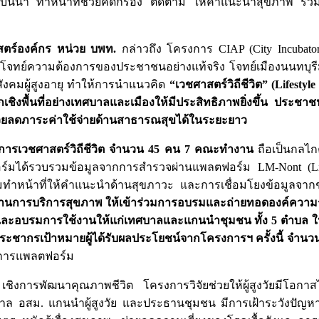
มบินน้ำ ทำหน้าที่ช่วยคัดกรอง ติดตาม ให้คำแนะนำสุขภาพ ร่วม
สตร์องค์กร หน่วย บพท.
กล่าวถึง โครงการ CIAP (City Incubator 
อบโจทย์ความต้องการของประชาชนอย่างแท้จริง โจทย์เมืองนนทบุรี
สังคมผู้สูงอายุ ทำให้การนำแนวคิด
“เวชศาสตร์วิถีชีวิต” (Lifestyl
ิงพื้นที่อย่างเทศบาลและเมืองให้มีประสิทธิภาพยิ่งขึ้น ประชาช
ช่วยลดภาระค่าใช้จ่ายด้านสาธารณสุขได้ในระยะยาว
ิบัติการเวชศาสตร์วิถีชีวิต จำนวน 45 คน 7 คณะทำงาน
ถือเป็นกลไก
ฟอร์มได้รวบรวมข้อมูลจากการสำรวจผ่านแพลตฟอร์ม LM-Nont (Lif
หน้าที่ให้คำแนะนำด้านสุขภาวะ และการเชื่อมโยงข้อมูลจากชุ
ด้านการบริการสุขภาพ ให้เข้าร่วมการอบรมและถ่ายทอดองค์ความ
อบรมการใช้งานให้แก่เทศบาลและแกนนำชุมชน ทั้ง 5 ตำบล ในพื
ประชากรเป้าหมายผู้ได้รับผลประโยชน์จากโครงการฯ ครั้งนี้ จำนว
ริการแพลตฟอร์ม
ชิงการพัฒนาคุณภาพชีวิต โครงการวิจัยช่วยให้ผู้สูงวัยมีโอกาส
ทศบาล อสม. แกนนำผู้สูงวัย และประธานชุมชน มีการเฝ้าระวังปัญ