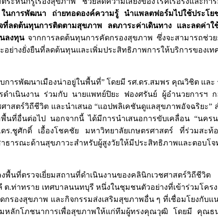
หนักรู้เรื่องสุขภาพ ช่วยลดความเสี่ยงของโรคเรื้อรังและกา
 ในการพัฒนา ถ่ายทอดองค์ความรู้ นำแพลตฟอร์มไปใช้ประโยชน์
ที่ลดต้นทุนการติดตามสุขภาพ ลดภาระค่าเดินทาง และลดค่าใช้
งินลงทุน
จากการลดต้นทุนการคัดกรองสุขภาพ ซึ่งจะสามารถช่ว
ะอย่างยั่งยืนที่ลดต้นทุนและเพิ่มประสิทธิภาพการให้บริการของเท
การพัฒนาเมืองน่าอยู่ในพื้นที่” โดยมี รศ.ดร.สมพร คุณวิชิต และ
ดำเนินงาน ร่วมกับ นายแพทย์ปิยะ ฟองศรันย์ ผู้อำนวยการฯ ก
ศาสตร์วิถีชีวิต และนำเสนอ “แอปพลิเคชันดูแลสุขภาพอัจฉริยะ
พื้นที่อื่นต่อไป นอกจากนี้ ได้มีการนำเสนอการขับเคลื่อน “นครน
 ผศ.ดร.ชูศักดิ์ เอื้องโชคชัย มหาวิทยาลัยเกษตรศาสตร์ ที่ร่วมส
าธารณะด้านสุขภาวะสำหรับผู้สูงวัยให้มีประสิทธิภาพและตอบโจ
ื้นที่ตรวจเยี่ยมสถานที่ดำเนินงานของคลินิกเวชศาสตร์วิถีชีวิ
 ต.ท่าทราย เทศบาลนนทบุรี หนึ่งในชุมชนตัวอย่างที่เข้าร่วมโครง
รคัดกรองสุขภาพ และกิจกรรมส่งเสริมสุขภาพอื่น ๆ ที่เชื่อมโยงกั
ตามหลักโภชนาการเพื่อสุขภาพให้แก่ทีมผู้ทรงคุณวุฒิ โดยมี คุณ