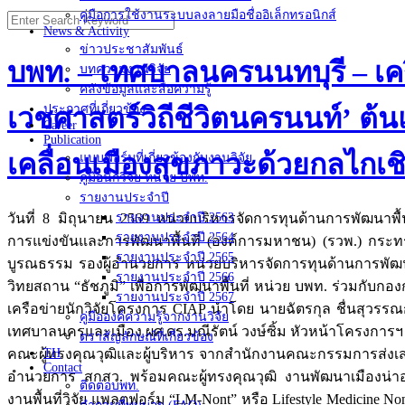
คู่มือการใช้งานระบบลงลายมือชื่ออิเล็กทรอนิกส์
Search
News & Activity
for:
ข่าวประชาสัมพันธ์
บพท. – เทศบาลนครนนทบุรี – เค
บทความงานวิจัย
คลังข้อมูลและสื่อความรู้
ประกาศที่เกี่ยวข้อง
เวชศาสตร์วิถีชีวิตนครนนท์’ 
Career
Publication
เคลื่อนเมืองสุขภาวะด้วยกลไกเชิ
แบบฟอร์มที่เกี่ยวข้องกับงานวิจัย
คู่มือนักวิจัย หน่วย บพท.
รายงานประจำปี
วันที่ 8 มิถุนายน 2569 หน่วยบริหารจัดการทุนด้านการพัฒนาพื้
รายงานประจำปี 2563
รายงานประจำปี 2564
การแข่งขันและการพัฒนาพื้นที่ (องค์การมหาชน) (รวพ.) กระทร
รายงานประจำปี 2565
บูรณธรรม รองผู้อำนวยการ หน่วยบริหารจัดการทุนด้านการพัฒนา
รายงานประจำปี 2566
วิทยสถาน “ธัชภูมิ” เพื่อการพัฒนาพื้นที่ หน่วย บพท. ร่วมกับ
รายงานประจำปี 2567
เครือข่ายนักวิจัยโครงการ CIAP นำโดย นายฉัตรกุล ชื่นสุวรร
คู่มือองค์ความรู้จากงานวิจัย
เทศบาลนครและเมือง ผศ.ดร.มณีรัตน์ วงษ์ซิ้ม หัวหน้าโครงการฯ
ตราสัญลักษณ์ที่เกี่ยวข้อง
คณะผู้ทรงคุณวุฒิและผู้บริหาร จากสำนักงานคณะกรรมการส่งเสริ
TH
Contact
อำนวยการ สกสว. พร้อมคณะผู้ทรงคุณวุฒิ งานพัฒนาเมืองน่าอย
ติดต่อบพท.
งานพื้นที่วิจัย แพลตฟอร์ม “LM-Nont” หรือ Lifestyle Medicine N