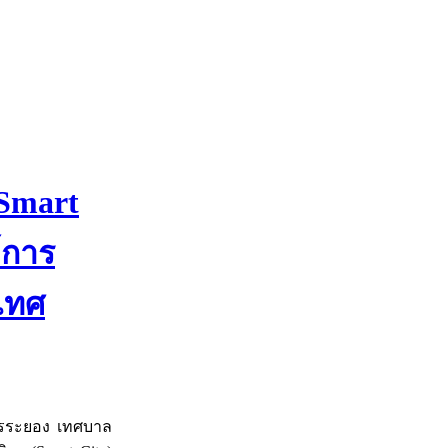
 Smart
์การ
ะเทศ
ลนครระยอง เทศบาล