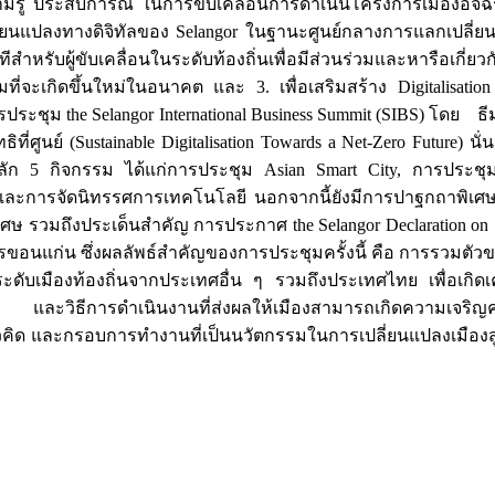
รู้ ประสบการณ์ ในการขับเคลื่อนการดำเนินโครงการเมืองอัจฉริ
เปลี่ยนแปลงทางดิจิทัลของ Selangor ในฐานะศูนย์กลางการแลกเปลี่ยน
ีสำหรับผู้ขับเคลื่อนในระดับท้องถิ่นเพื่อมีส่วนร่วมและหารือเกี่ย
่จะเกิดขึ้นใหม่ในอนาคต และ 3. เพื่อเสริมสร้าง Digitalisatio
ประชุม the Selangor International Business Summit (SIBS) โดย
ุทธิที่ศูนย์ (Sustainable Digitalisation Towards a Net-Zero Future) น
มหลัก 5 กิจกรรม ได้แก่การประชุม Asian Smart City, การประช
estival และการจัดนิทรรศการเทคโนโลยี นอกจากนี้ยังมีการปาฐกถาพ
ษ รวมถึงประเด็นสำคัญ การประกาศ the Selangor Declaration on S
อนแก่น ซึ่งผลลัพธ์สำคัญของการประชุมครั้งนี้ คือ การรวมตั
บเมืองท้องถิ่นจากประเทศอื่น ๆ รวมถึงประเทศไทย เพื่อเกิดเ
็จ และวิธีการดำเนินงานที่ส่งผลให้เมืองสามารถเกิดความเจริญ
ิด และกรอบการทำงานที่เป็นนวัตกรรมในการเปลี่ยนแปลงเมืองสู่