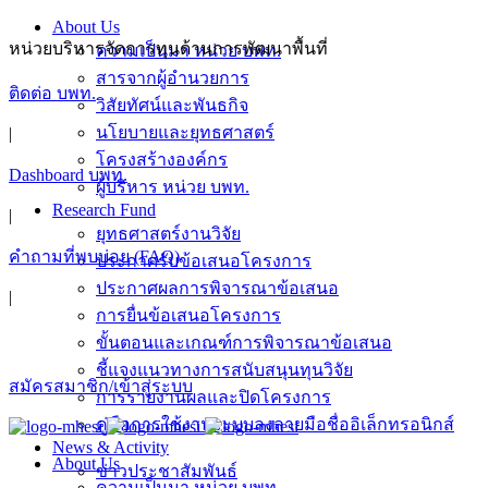
Skip
About Us
to
หน่วยบริหารจัดการทุนด้านการพัฒนาพื้นที่
ความเป็นมา หน่วย บพท.
content
สารจากผู้อำนวยการ
ติดต่อ บพท.
วิสัยทัศน์และพันธกิจ
นโยบายและยุทธศาสตร์
|
โครงสร้างองค์กร
Dashboard บพท.
ผู้บริหาร หน่วย บพท.
Research Fund
|
ยุทธศาสตร์งานวิจัย
คำถามที่พบบ่อย (FAQ)
ประกาศรับข้อเสนอโครงการ
ประกาศผลการพิจารณาข้อเสนอ
|
การยื่นข้อเสนอโครงการ
ขั้นตอนและเกณฑ์การพิจารณาข้อเสนอ
ชี้แจงแนวทางการสนับสนุนทุนวิจัย
สมัครสมาชิก/เข้าสู่ระบบ
การรายงานผลและปิดโครงการ
คู่มือการใช้งานระบบลงลายมือชื่ออิเล็กทรอนิกส์
News & Activity
About Us
ข่าวประชาสัมพันธ์
ความเป็นมา หน่วย บพท.