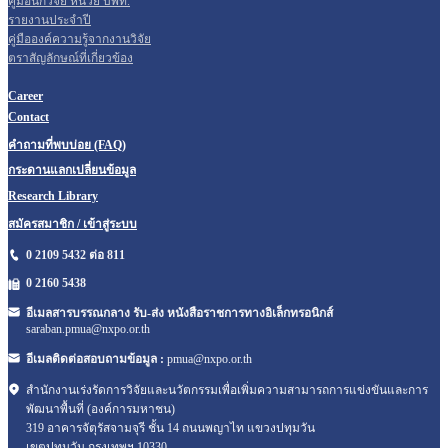
คู่มือนักวิจัย หน่วย บพท.
รายงานประจำปี
คู่มือองค์ความรู้จากงานวิจัย
ตราสัญลักษณ์ที่เกี่ยวข้อง
Career
Contact
คำถามที่พบบ่อย (FAQ)
กระดานแลกเปลี่ยนข้อมูล
Research Library
สมัครสมาชิก / เข้าสู่ระบบ
0 2109 5432 ต่อ 811
0 2160
5438
อีเมลสารบรรณกลาง รับ-ส่ง หนังสือราชการทางอิเล็กทรอนิกส์
saraban.pmua@nxpo.or.th
อีเมลติดต่อสอบถามข้อมูล :
pmua@nxpo.or.th
สำนักงานเร่งรัดการวิจัยและนวัตกรรมเพื่อเพิ่มความสามารถการแข่งขันและการ
พัฒนาพื้นที่ (องค์การมหาชน)
319 อาคารจัตุรัสจามจุรี ชั้น 14 ถนนพญาไท แขวงปทุมวัน
เขตปทุมวัน กรุงเทพฯ 10330