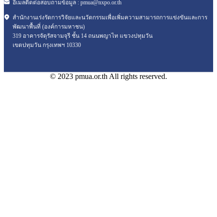
อีเมลติดต่อสอบถามข้อมูล :
pmua@nxpo.or.th
สำนักงานเร่งรัดการวิจัยและนวัตกรรมเพื่อเพิ่มความสามารถการแข่งขันและการ
พัฒนาพื้นที่ (องค์การมหาชน)
319 อาคารจัตุรัสจามจุรี ชั้น 14 ถนนพญาไท แขวงปทุมวัน
เขตปทุมวัน กรุงเทพฯ 10330
© 2023 pmua.or.th All rights reserved.