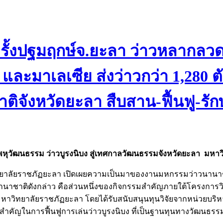
้งปฐมฤกษ์จ.ยะลา ว่าวหลากลวดล
ง และมาเลเซีย ส่งว่าวกว่า 1,280
ิจังหวัดยะลา สืบสาน-ฟื้นฟู-รั
หุวัฒนธรรม ว่าวบูรงนิบง สู่เทศกาลวัฒนธรรมจังหวัดยะลา มหา
ทยาลัยราชภัฏยะลา เปิดเผยความเป็นมาของงานมหกรรมว่าวนานาชาติ ค
มว่าวนานาชาติดังกล่าว คือส่วนหนึ่งของกิจกรรมสำคัญภายใต้โครง
หาวิทยาลัยราชภัฏยะลา โดยได้รับสนับสนุนทุนวิจัยจากหน่วยบริห
งค์สำคัญในการฟื้นฟูการเล่นว่าวบูรงนิบง ที่เป็นฐานทุนทางวัฒนธร