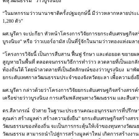
พหุวัฒนธรรม “ว่าวบูรงนิบง”
“ในมหกรรมว่าวนานาชาติครั้งปฐมฤกษ์นี้ มีว่าวหลากหลายประเภ
1,280 ตัว”
ผศ.นูรีดา จะปะกียา หัวหน้าโครงการวิจัยการยกระดับเศรษฐกิจสร
บูรงนิบง” หรือ ว่าวเบอร์อามัส เป็นที่รู้จักในนามว่าวทองแห่งม
“โครงการวิจัยนี้ เป็นการสืบสาน ฟื้นฟู รักษา และต่อยอด ขยา
สูญหายในพื้นที่ ตลอดจนกรรมวิธีการทำว่าว ลวดลายที่เป็นเอก
ท้องถิ่นใต้ โดยนำลวดลายที่เป็นอัตลักษณ์ของว่าวบูรงนิบง มาพ
ยกระดับเทศกาลวัฒนธรรมประจำของจังหวัดยะลา เพื่้อความยั่งย
ผศ.นูรีดา กล่าวด้วยว่าโครงการวิจัยยกระดับเศรษฐกิจสร้างสรรค
เครือข่ายว่าวบูรงนิบง การเสริมพลังทุนทางวัฒนธรรม และสืบ
ดร.สีลาภรณ์ บัวสาย ในฐานะประธานคณะอนุกรรมการที่ปรึกษาการข
คุณค่า สร้างมูลค่า สร้างความยั่งยืน” ยกระดับเศรษฐกิจสร้างสร
วัฒนธรรมของท้องถิ่น จะเป็นการกระตุ้นให้เจ้าของทุนทางวัฒน
วัฒนธรรม สามารถนำไปสู่การสร้างมูลค่าใหม่ เกิดการสร้างงาน สร