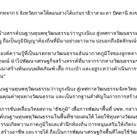
ทจาก 6 จังหวัดภาคใต้ตอนล่างได้แก่นราธิวาส ยะลา ปัตตานี สง
้างสรรค์บนฐานทุนพหุวัฒนธรรมว่าวบูรงนิบง สู่เทศกาลวัฒนธรรมจั
ลายู ถือเป็นภูมิปัญญาท้องถิ่นที่มีมาอย่างยาวนาน บ่งบอกถึงอัตล
ยผลองค์ความรู้ที่เป็นมรดกทางวัฒนธรรมอันน่าภาคภูมิใจของลูกหล
ลักษณ์ นำไปพัฒนาเศรษฐกิจสร้างสรรค์ที่มาจากรากทางวัฒนธรรมขอ
ัฒนาสร้างต้นแบบผลิตภัณฑ์ เสื้อ กระเป๋า และอยู่ระหว่างดำเนินก
ืน”
์บนฐานทุนพหุวัฒนธรรมว่าวบูรงนิบง สู่เทศกาลวัฒนธรรมจังหวัดยะ
สานคุณค่าทุนทางวัฒนธรรม และเป็นรากฐานสำคัญในการการสร้างค
ับเคลื่อนวิทยสถาน “ธัชภูมิ” เพื่อการพัฒนาพื้นที่ บพท. กล่าว
รค์บนฐานทุนพหุวัฒนธรรมในพื้นที่ชายแดนใต้ โดยใช้ทุนทางวัฒนธรรม
ธรรมเกิดความภาคภูมิใจและสำนึกท้องถิ่น การหนุนเสริมให้เกิด
้างอาชีพ และรายได้ ถือเป็นการพัฒนาเศรษฐกิจพื้นที่โดยใช้วัฒนธ