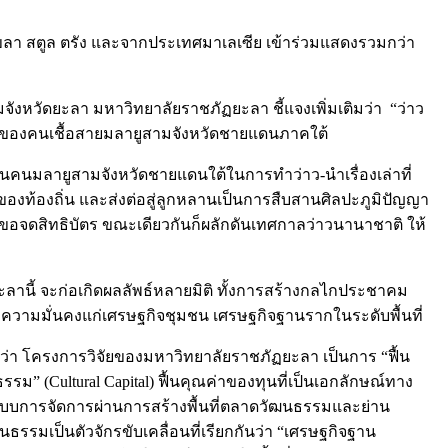
ขลา สตูล ตรัง และจากประเทศมาเลเซีย เข้าร่วมแสดงรวมกว่า
งหวัดยะลา มหาวิทยาลัยราชภัฏยะลา ชี้แจงเพิ่มเติมว่า “ว่าว
ักษณ์ของคนเชื้อสายมลายูสามจังหวัดชายแดนภาคใต้
านคนมลายูสามจังหวัดชายแดนใต้ในการทำว่าว-นำเรื่องเล่าที่
งท้องถิ่น และส่งต่อสู่ลูกหลานเป็นการสืบสานศิลปะภูมิปัญญา
ารขอจดสิทธิบัตร ขณะเดียวกันก็ผลักดันเทศกาลว่าวนานาชาติ ให้
ลานี้ จะก่อเกิดผลลัพธ์หลายมิติ ทั้งการสร้างกลไกประชาคม
วามมั่นคงแก่เศรษฐกิจชุมชน เศรษฐกิจฐานรากในระดับพื้นที่
ว่า โครงการวิจัยของมหาวิทยาลัยราชภัฏยะลา เป็นการ “ฟื้น
” (Cultural Capital) ฟื้นคุณค่าของทุนที่เป็นเอกลักษณ์ทาง
ระบบการจัดการผ่านการสร้างพื้นที่ตลาดวัฒนธรรมและย่าน
รรมเป็นตัวจักรขับเคลื่อนที่เรียกกันว่า “เศรษฐกิจฐาน