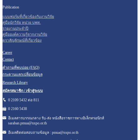
Publication
แบบฟอร์มที่เกี่ยวข้องกับงานวิจัย
คู่มือนักวิจัย หน่วย บพท.
รายงานประจำปี
คู่มือองค์ความรู้จากงานวิจัย
ตราสัญลักษณ์ที่เกี่ยวข้อง
Career
Contact
คำถามที่พบบ่อย (FAQ)
กระดานแลกเปลี่ยนข้อมูล
Research Library
สมัครสมาชิก / เข้าสู่ระบบ
0 2109 5432 ต่อ 811
0 2160
5438
อีเมลสารบรรณกลาง รับ-ส่ง หนังสือราชการทางอิเล็กทรอนิกส์
saraban.pmua@nxpo.or.th
อีเมลติดต่อสอบถามข้อมูล :
pmua@nxpo.or.th