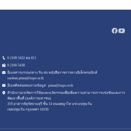
0 2109 5432 ต่อ 811
0 2160
5438
อีเมลสารบรรณกลาง รับ-ส่ง หนังสือราชการทางอิเล็กทรอนิกส์
saraban.pmua@nxpo.or.th
อีเมลติดต่อสอบถามข้อมูล :
pmua@nxpo.or.th
สำนักงานเร่งรัดการวิจัยและนวัตกรรมเพื่อเพิ่มความสามารถการแข่งขันและการ
พัฒนาพื้นที่ (องค์การมหาชน)
319 อาคารจัตุรัสจามจุรี ชั้น 14 ถนนพญาไท แขวงปทุมวัน
เขตปทุมวัน กรุงเทพฯ 10330