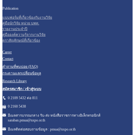
Publication
แบบฟอร์มที่เกี่ยวข้องกับงานวิจัย
คู่มือนักวิจัย หน่วย บพท.
รายงานประจำปี
คู่มือองค์ความรู้จากงานวิจัย
ตราสัญลักษณ์ที่เกี่ยวข้อง
Career
Contact
คำถามที่พบบ่อย (FAQ)
กระดานแลกเปลี่ยนข้อมูล
Research Library
สมัครสมาชิก / เข้าสู่ระบบ
0 2109 5432 ต่อ 811
0 2160
5438
อีเมลสารบรรณกลาง รับ-ส่ง หนังสือราชการทางอิเล็กทรอนิกส์
saraban.pmua@nxpo.or.th
อีเมลติดต่อสอบถามข้อมูล :
pmua@nxpo.or.th