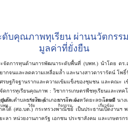
arch
ดับคุณภาพทุเรียน ผ่านนวัตกรรม
:
มูลค่าที่ยั่งยืน
รและจัดการทุนด้านการพัฒนาระดับพื้นที่ (บพท.) นำโดย ดร.
ากจนและลดความเหลื่อมล้ำ และนางสาวดารารัตน์ โพธิ์รั
งเศรษฐกิจฐานรากและความเข้มแข็งของชุมชน และคณะ เข้าร
รจัดการทุเรียนคุณภาพ : วิชาการเกษตรพืชทุเรียนและเทคโ
ูเต๊ะ ตำบลธารโต อำเภอธารโต จังหวัดยะลา โดยมี นางเปรม
เกี่ยวกับ
เกี่ยวกับทุน
ข่าวสารและ
ประกาศที่
บพท.
วิจัย
กิจกรรม
เกี่ยวข้อง
ใต้ (ศอ.บต.) กระทรวงพาณิชย์ เป็นประธานเปิดงานฯ พร้
ะลา หน่วยงานภาครัฐ เอกชน ประชาสังคม และเกษตรกรผู้ปล