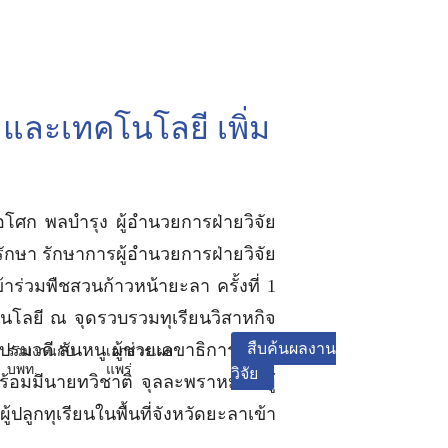
และเทคโนโลยี เพิ่ม
อโศก พลบำรุง ผู้อำนวยการฝ่ายวิจัย
กษา รักษาการผู้อำนวยการฝ่ายวิจัย
่วมพืชสวนก้าวหน้ายะลา ครั้งที่ 1
นโลยี ณ จุดรวบรวมทุเรียนวิสาหกิจ
วดี สันหนู ผู้ช่วยเลขาธิการ ศูนย์
สืบค้นผลงาน
ร่วมงานกับ
เอกสารเผย
บพท.
แพร่
วิจัย
อมมีนายทวิชาติ จุลละพราหมณ์ ผู้
ูกทุเรียนในพื้นที่จังหวัดยะลาเข้า