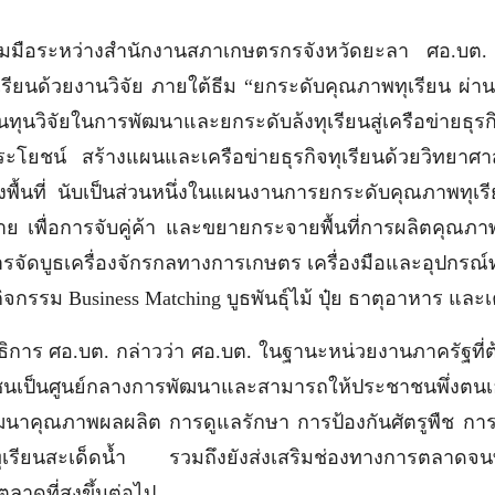
่วมมือระหว่างสำนักงานสภาเกษตรกรจังหวัดยะลา ศอ.บต. 
ยนด้วยงานวิจัย ภายใต้ธีม “ยกระดับคุณภาพทุเรียน ผ่าน
สนุนทุนวิจัยในการพัฒนาและยกระดับล้งทุเรียนสู่เครือข่ายธุ
ประโยชน์ สร้างแผนและเครือข่ายธุรกิจทุเรียนด้วยวิทยา
พื้นที่ นับเป็นส่วนหนึ่งในแผนงานการยกระดับคุณภาพทุเรีย
อข่าย เพื่อการจับคู่ค้า และขยายกระจายพื้นที่การผลิตคุณ
ารจัดบูธเครื่องจักรกลทางการเกษตร เครื่องมือและอุปก
จกรรม Business Matching บูธพันธุ์ไม้ ปุ๋ย ธาตุอาหาร แ
ธิการ ศอ.บต. กล่าวว่า ศอ.บต. ในฐานะหน่วยงานภาครัฐที่ต้อ
ป็นศูนย์กลางการพัฒนาและสามารถให้ประชาชนพึ่งตนเอง
ัฒนาคุณภาพผลผลิต การดูแลรักษา การป้องกันศัตรูพืช การให
ป็นทุเรียนสะเด็ดน้ำ รวมถึงยังส่งเสริมช่องทางการตลาดจ
ตลาดที่สูงขึ้นต่อไป