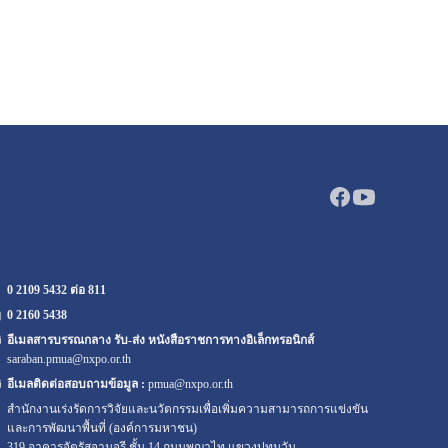
0 2109 5432 ต่อ 811
0 2160
5438
อีเมลสารบรรณกลาง รับ-ส่ง หนังสือราชการทางอิเล็กทรอนิกส์
saraban.pmua@nxpo.or.th
อีเมลติดต่อสอบถามข้อมูล :
pmua@nxpo.or.th
สำนักงานเร่งรัดการวิจัยและนวัตกรรมเพื่อเพิ่มความสามารถการแข่งขัน
และการพัฒนาพื้นที่ (องค์การมหาชน)
319 อาคารจัตุรัสจามจุรี ชั้น 14 ถนนพญาไท แขวงปทุมวัน