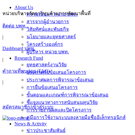
Skip
About Us
to
หน่วยบริหารจัดการทุนด้านการพัฒนาพื้นที่
ความเป็นมา หน่วย บพท.
content
สารจากผู้อำนวยการ
ติดต่อ บพท.
วิสัยทัศน์และพันธกิจ
นโยบายและยุทธศาสตร์
|
โครงสร้างองค์กร
Dashboard บพท.
ผู้บริหาร หน่วย บพท.
Research Fund
|
ยุทธศาสตร์งานวิจัย
คำถามที่พบบ่อย (FAQ)
ประกาศรับข้อเสนอโครงการ
ประกาศผลการพิจารณาข้อเสนอ
|
การยื่นข้อเสนอโครงการ
ขั้นตอนและเกณฑ์การพิจารณาข้อเสนอ
ชี้แจงแนวทางการสนับสนุนทุนวิจัย
สมัครสมาชิก/เข้าสู่ระบบ
การรายงานผลและปิดโครงการ
คู่มือการใช้งานระบบลงลายมือชื่ออิเล็กทรอนิกส์
News & Activity
ข่าวประชาสัมพันธ์