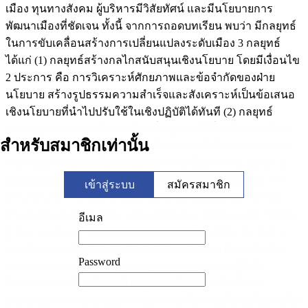
เมือง ทุนทางสังคม ผู้บริหารมีวิสัยทัศน์ และมีนโยบายการ
พัฒนาเมืองที่ชัดเจน ทั้งนี้ จากการถอดบทเรียน พบว่า มีกลยุทธ์
ในการขับเคลื่อนสร้างการเปลี่ยนแปลงระดับเมือง 3 กลยุทธ์
ได้แก่ (1) กลยุทธ์สร้างกลไกสนับสนุนเชิงนโยบาย โดยมีเงื่อนไข
2 ประการ คือ การวิเคราะห์ศักยภาพและข้อจำกัดของฝ่าย
นโยบาย สร้างรูปธรรมความสำเร็จและสังเคราะห์เป็นข้อเสนอ
เชิงนโยบายที่นำไปปรับใช้ในเชิงปฏิบัติได้ทันที (2) กลยุทธ์
พัฒนาฐานความรู้สร้างพลเมืองตื่นรู้ ภายใต้เงื่อนไขการสร้าง
สำหรับสมาชิกเท่านั้น
“พื้นที่เปิด” ให้พลเมืองได้เข้ามามีส่วนร่วมทั้งในระดับของการ
ร่วมคิดและร่วมทำเพื่อสร้างสำนึกความเป็นเจ้าของ (sense of
belonging) (3) กลยุทธ์สร้างเครือข่ายเชิงยุทธศาสตร์ โดย การ
เข้าสู่ระบบ
สมัครสมาชิก
สร้าง“ความไว้วางใจ” (Trust) ระหว่างภาคีองค์กรเครือข่าย
สำหรับข้อเสนอเชิงนโยบายขับเคลื่อนยะลาสู่เมืองแห่งการเรียน
อีเมล
รู้ สามารถสังเคราะห์เป็นข้อเสนอเชิงนโยบายได้ 3 ข้อ ดังนี้ 1.
ส่งเสริมและสนับสนุนการสร้างกลไกความร่วมมือระดับเมือง
Password
เทศบาลนครยะลาต้องปรับบทบาทการทำงานจากผู้ริเริ่ม
โครงการและเป็นเจ้าของโครงการ เป็นผู้สร้างพื้นที่และ
สนับสนุนการทำงานของภาคีองค์กรเครือข่ายเพื่อเปิดโอกาสให้