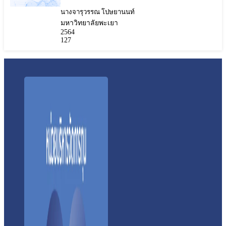
นางจารุวรรณ โปษยานนท์
มหาวิทยาลัยพะเยา
2564
127