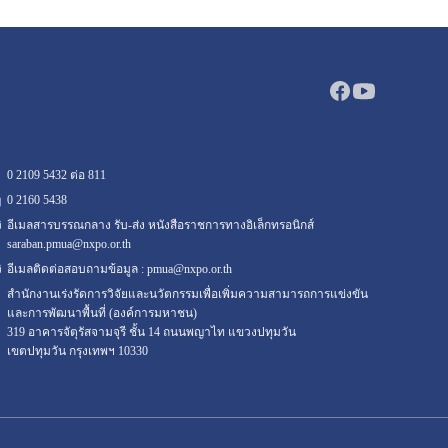
0 2109 5432 ต่อ 811
0 2160
5438
อีเมลสารบรรณกลาง รับ-ส่ง หนังสือราชการทางอิเล็กทรอนิกส์
saraban.pmua@nxpo.or.th
อีเมลติดต่อสอบถามข้อมูล :
pmua@nxpo.or.th
สำนักงานเร่งรัดการวิจัยและนวัตกรรมเพื่อเพิ่มความสามารถการแข่งขัน
และการพัฒนาพื้นที่ (องค์การมหาชน)
319 อาคารจัตุรัสจามจุรี ชั้น 14 ถนนพญาไท แขวงปทุมวัน
เขตปทุมวัน กรุงเทพฯ 10330