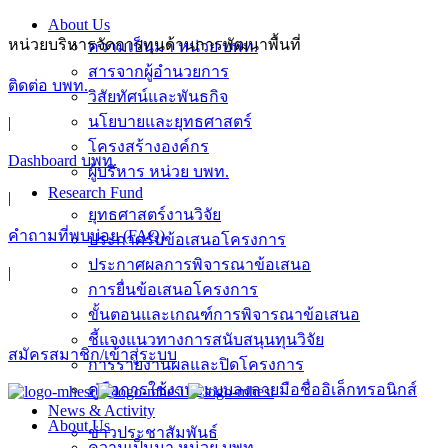
Skip
About Us
to
หน่วยบริหารจัดการทุนด้านการพัฒนาพื้นที่
ความเป็นมา หน่วย บพท.
content
สารจากผู้อำนวยการ
ติดต่อ บพท.
วิสัยทัศน์และพันธกิจ
นโยบายและยุทธศาสตร์
|
โครงสร้างองค์กร
Dashboard บพท.
ผู้บริหาร หน่วย บพท.
Research Fund
|
ยุทธศาสตร์งานวิจัย
คำถามที่พบบ่อย (FAQ)
ประกาศรับข้อเสนอโครงการ
ประกาศผลการพิจารณาข้อเสนอ
|
การยื่นข้อเสนอโครงการ
ขั้นตอนและเกณฑ์การพิจารณาข้อเสนอ
ชี้แจงแนวทางการสนับสนุนทุนวิจัย
สมัครสมาชิก/เข้าสู่ระบบ
การรายงานผลและปิดโครงการ
คู่มือการใช้งานระบบลงลายมือชื่ออิเล็กทรอนิกส์
News & Activity
About Us
ข่าวประชาสัมพันธ์
ความเป็นมา หน่วย บพท.