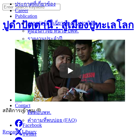
ประกาศที่เกี่ยวข้อง
Search
Career
for:
Publication
ปูดำปัตตานี : สู่เมืองปูทะเลโลก
แบบฟอร์มที่เกี่ยวข้องกับงานวิจัย
คู่มือนักวิจัย หน่วย บพท.
รายงานประจำปี
รายงานประจำปี 2563
รายงานประจำปี 2564
รายงานประจำปี 2565
รายงานประจำปี 2566
รายงานประจำปี 2567
คู่มือองค์ความรู้จากงานวิจัย
ตราสัญลักษณ์ที่เกี่ยวข้อง
TH
Contact
สถิติการเข้าชม
ติดต่อบพท.
คำถามที่พบบ่อย (FAQ)
Facebook
Research Library
Twitter