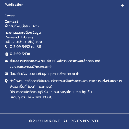
Publication
Career
Contact
คำถามที่พบบ่อย (FAQ)
กระดานแลกเปลี่ยนข้อมูล
Research Library
สมัครสมาชิก / เข้าสู่ระบบ
0 2109 5432 ต่อ 811
0 2160
5438
อีเมลสารบรรณกลาง รับ-ส่ง หนังสือราชการทางอิเล็กทรอนิกส์
saraban.pmua@nxpo.or.th
อีเมลติดต่อสอบถามข้อมูล :
pmua@nxpo.or.th
สำนักงานเร่งรัดการวิจัยและนวัตกรรมเพื่อเพิ่มความสามารถการแข่งขันและการ
พัฒนาพื้นที่ (องค์การมหาชน)
319 อาคารจัตุรัสจามจุรี ชั้น 14 ถนนพญาไท แขวงปทุมวัน
เขตปทุมวัน กรุงเทพฯ 10330
© 2023 PMUA.OR.TH ALL RIGHTS RESERVED.