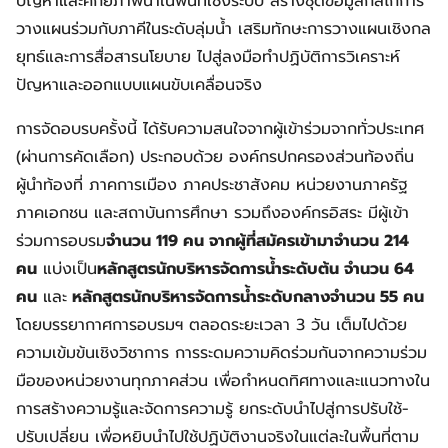
ปัญหาและศักยภาพน้ำในพื้นที่เชิงระบบ สร้างชุดข้อมูลกลไกการ
วางแผนร่วมกับภาคีในระดับลุ่มน้ำ เสริมทักษะการวางแผนเชิงกล
ยุทธ์และการสื่อสารนโยบาย ไปสู่ลงมือทำปฏิบัติการวิเคราะห์
ปัญหาและออกแบบแผนขับเคลื่อนจริง
การจัดอบรบครั้งนี้ ได้รับความสนใจจากผู้เข้าร่วมจากทั่วประเทศ
(ผ่านการคัดเลือก) ประกอบด้วย องค์กรปกครองส่วนท้องถิ่น
ผู้นำท้องที่ ภาคการเมือง ภาคประชาสังคม หน่วยงานภาครัฐ
ภาคเอกชน และสถาบันการศึกษา รวมถึงองค์กรอิสระ มีผู้เข้า
ร่วมการอบรม
จำนวน 119 คน จากผู้ที่สมัครเข้ามาจำนวน 214
คน
แบ่งเป็น
หลักสูตรนักบริหารจัดการน้ำระดับต้น จำนวน 64
คน
และ
หลักสูตรนักบริหารจัดการน้ำระดับกลางจำนวน 55 คน
โดยบรรยากาศการอบรมฯ ตลอดระยะเวลา 3 วัน เต็มไปด้วย
ความเข้มข้นเชิงวิชาการ การระดมความคิดร่วมกันจากความร่วม
มือของหน่วยงานทุกภาคส่วน เพื่อกำหนดทิศทางและแนวทางใน
การสร้างความรู้และจัดการความรู้ ยกระดับนำไปสู่การปรับใช้-
ปรับเปลี่ยน เพื่อหยิบนำไปใช้ปฏิบัติงานจริงในแต่ละในพื้นที่ตาม