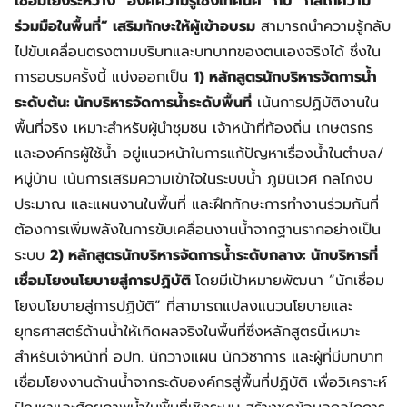
เชื่อมโยงระหว่าง “องค์ความรู้เชิงเทคนิค” กับ “กลไกความ
ร่วมมือในพื้นที่” เสริมทักษะให้ผู้เข้าอบรม
สามารถนำความรู้กลับ
ไปขับเคลื่อนตรงตามบริบทและบทบาทของตนเองจริงได้ ซึ่งใน
การอบรมครั้งนี้ แบ่งออกเป็น
1) หลักสูตรนักบริหารจัดการน้ำ
ระดับต้น: นักบริหารจัดการน้ำระดับพื้นที่
เน้นการปฏิบัติงานใน
พื้นที่จริง เหมาะสำหรับผู้นำชุมชน เจ้าหน้าที่ท้องถิ่น เกษตรกร
และองค์กรผู้ใช้น้ำ อยู่แนวหน้าในการแก้ปัญหาเรื่องน้ำในตำบล/
หมู่บ้าน เน้นการเสริมความเข้าใจในระบบน้ำ ภูมินิเวศ กลไกงบ
ประมาณ และแผนงานในพื้นที่ และฝึกทักษะการทำงานร่วมกันที่
ต้องการเพิ่มพลังในการขับเคลื่อนงานน้ำจากฐานรากอย่างเป็น
ระบบ
2) หลักสูตรนักบริหารจัดการน้ำระดับกลาง: นักบริหารที่
เชื่อมโยงนโยบายสู่การปฏิบัติ
โดยมีเป้าหมายพัฒนา “นักเชื่อม
โยงนโยบายสู่การปฏิบัติ” ที่สามารถแปลงแนวนโยบายและ
ยุทธศาสตร์ด้านน้ำให้เกิดผลจริงในพื้นที่ซึ่งหลักสูตรนี้เหมาะ
สำหรับเจ้าหน้าที่ อปท. นักวางแผน นักวิชาการ และผู้ที่มีบทบาท
เชื่อมโยงงานด้านน้ำจากระดับองค์กรสู่พื้นที่ปฏิบัติ เพื่อวิเคราะห์