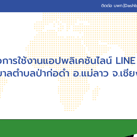
ติดต่อ บพท.
|
Dashb
มือการใช้งานแอปพลิเคชันไลน์ LIN
าลตำบลป่าก่อดำ อ.แม่ลาว จ.เชี