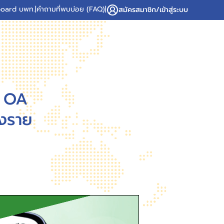
oard บพท.
|
คำถามที่พบบ่อย (FAQ)
|
สมัครสมาชิก/เข้าสู่ระบบ
E OA
ยงราย