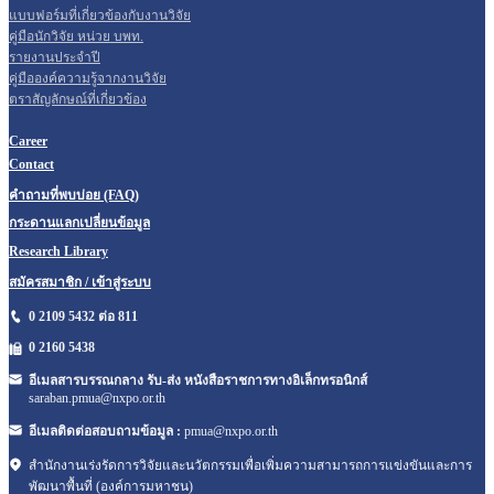
แบบฟอร์มที่เกี่ยวข้องกับงานวิจัย
คู่มือนักวิจัย หน่วย บพท.
รายงานประจำปี
คู่มือองค์ความรู้จากงานวิจัย
ตราสัญลักษณ์ที่เกี่ยวข้อง
Career
Contact
คำถามที่พบบ่อย (FAQ)
กระดานแลกเปลี่ยนข้อมูล
Research Library
สมัครสมาชิก / เข้าสู่ระบบ
0 2109 5432 ต่อ 811
0 2160
5438
อีเมลสารบรรณกลาง รับ-ส่ง หนังสือราชการทางอิเล็กทรอนิกส์
saraban.pmua@nxpo.or.th
อีเมลติดต่อสอบถามข้อมูล :
pmua@nxpo.or.th
สำนักงานเร่งรัดการวิจัยและนวัตกรรมเพื่อเพิ่มความสามารถการแข่งขันและการ
พัฒนาพื้นที่ (องค์การมหาชน)