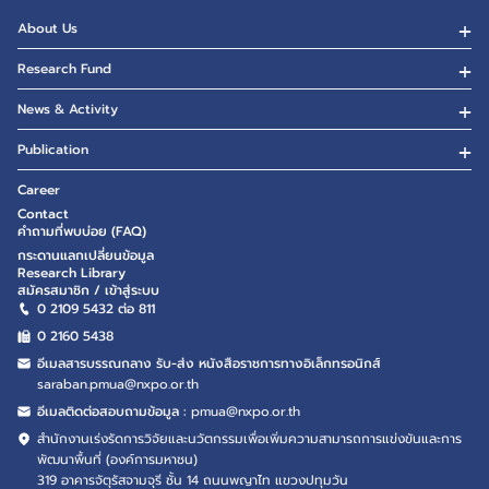
About Us
Research Fund
News & Activity
Publication
Career
Contact
คำถามที่พบบ่อย (FAQ)
กระดานแลกเปลี่ยนข้อมูล
Research Library
สมัครสมาชิก / เข้าสู่ระบบ
0 2109 5432 ต่อ 811
0 2160
5438
อีเมลสารบรรณกลาง รับ-ส่ง หนังสือราชการทางอิเล็กทรอนิกส์
saraban.pmua@nxpo.or.th
อีเมลติดต่อสอบถามข้อมูล :
pmua@nxpo.or.th
สำนักงานเร่งรัดการวิจัยและนวัตกรรมเพื่อเพิ่มความสามารถการแข่งขันและการ
พัฒนาพื้นที่ (องค์การมหาชน)
319 อาคารจัตุรัสจามจุรี ชั้น 14 ถนนพญาไท แขวงปทุมวัน