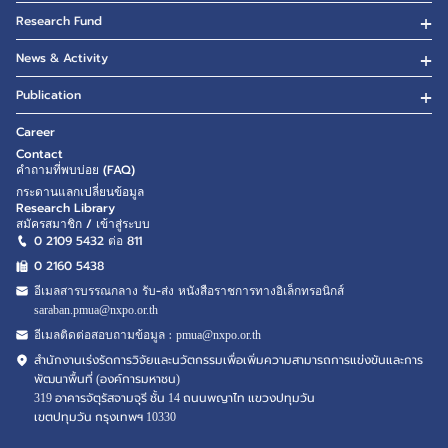
Research Fund
News & Activity
Publication
Career
Contact
คำถามที่พบบ่อย (FAQ)
กระดานแลกเปลี่ยนข้อมูล
Research Library
สมัครสมาชิก / เข้าสู่ระบบ
0 2109 5432 ต่อ 811
0 2160
5438
อีเมลสารบรรณกลาง รับ-ส่ง หนังสือราชการทางอิเล็กทรอนิกส์
saraban.pmua@nxpo.or.th
อีเมลติดต่อสอบถามข้อมูล :
pmua@nxpo.or.th
สำนักงานเร่งรัดการวิจัยและนวัตกรรมเพื่อเพิ่มความสามารถการแข่งขันและการ
พัฒนาพื้นที่ (องค์การมหาชน)
319 อาคารจัตุรัสจามจุรี ชั้น 14 ถนนพญาไท แขวงปทุมวัน
เขตปทุมวัน กรุงเทพฯ 10330