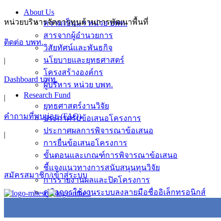
Skip
About Us
to
หน่วยบริหารจัดการทุนด้านการพัฒนาพื้นที่
ความเป็นมา หน่วย บพท.
content
สารจากผู้อำนวยการ
ติดต่อ บพท.
วิสัยทัศน์และพันธกิจ
นโยบายและยุทธศาสตร์
|
โครงสร้างองค์กร
Dashboard บพท.
ผู้บริหาร หน่วย บพท.
Research Fund
|
ยุทธศาสตร์งานวิจัย
คำถามที่พบบ่อย (FAQ)
ประกาศรับข้อเสนอโครงการ
ประกาศผลการพิจารณาข้อเสนอ
|
การยื่นข้อเสนอโครงการ
ขั้นตอนและเกณฑ์การพิจารณาข้อเสนอ
ชี้แจงแนวทางการสนับสนุนทุนวิจัย
สมัครสมาชิก/เข้าสู่ระบบ
การรายงานผลและปิดโครงการ
คู่มือการใช้งานระบบลงลายมือชื่ออิเล็กทรอนิกส์
News & Activity
ข่าวประชาสัมพันธ์