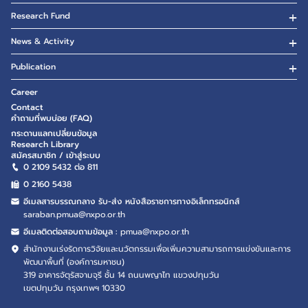
Research Fund
News & Activity
Publication
Career
Contact
คำถามที่พบบ่อย (FAQ)
กระดานแลกเปลี่ยนข้อมูล
Research Library
สมัครสมาชิก / เข้าสู่ระบบ
0 2109 5432 ต่อ 811
0 2160
5438
อีเมลสารบรรณกลาง รับ-ส่ง หนังสือราชการทางอิเล็กทรอนิกส์
saraban.pmua@nxpo.or.th
อีเมลติดต่อสอบถามข้อมูล :
pmua@nxpo.or.th
สำนักงานเร่งรัดการวิจัยและนวัตกรรมเพื่อเพิ่มความสามารถการแข่งขันและการ
พัฒนาพื้นที่ (องค์การมหาชน)
319 อาคารจัตุรัสจามจุรี ชั้น 14 ถนนพญาไท แขวงปทุมวัน
เขตปทุมวัน กรุงเทพฯ 10330