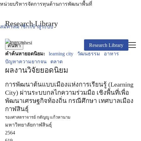
Skip
หน่วยบริหารจัดการทุนด้านการพัฒนาพื้นที่
to
content
Search
Research Library
สมัครสมาชิก/เข้าสู่ระบบ
for:
Research Library
ค้นหา
คำค้นหายอดนิยม:
learning city
วัฒนธรรม
อาหาร
ปัญหาความยากจน
ตลาด
ผลงานวิจัยยอดนิยม
การพัฒนาต้นแบบเมืองแห่งการเรียนรู้ (Learning
City) ผ่านระบบกลไกความร่วมมือ เชิงพื้นที่เพื่อ
พัฒนาเศรษฐกิจท้องถิ่น กรณีศึกษา เทศบาลเมือง
กาฬสินธุ์
รองศาสตราจารย์ กตัญญู แก้วหานาม
มหาวิทยาลัยกาฬสินธุ์
2564
619