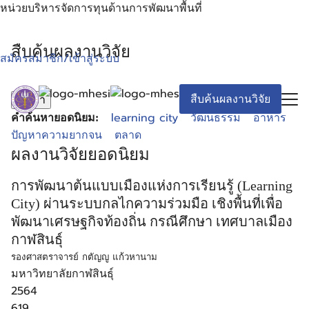
Skip
หน่วยบริหารจัดการทุนด้านการพัฒนาพื้นที่
to
content
Search
สืบค้นผลงานวิจัย
สมัครสมาชิก/เข้าสู่ระบบ
for:
สืบค้นผลงานวิจัย
ค้นหา
learning city
วัฒนธรรม
อาหาร
คำค้นหายอดนิยม:
ปัญหาความยากจน
ตลาด
ผลงานวิจัยยอดนิยม
การพัฒนาต้นแบบเมืองแห่งการเรียนรู้ (Learning
City) ผ่านระบบกลไกความร่วมมือ เชิงพื้นที่เพื่อ
พัฒนาเศรษฐกิจท้องถิ่น กรณีศึกษา เทศบาลเมือง
กาฬสินธุ์
รองศาสตราจารย์ กตัญญู แก้วหานาม
มหาวิทยาลัยกาฬสินธุ์
2564
619