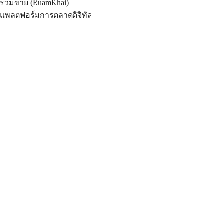
ร่วมขาย (RuamKhai)
แพลตฟอร์มการตลาดดิจิทัล