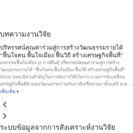
บทความงานวิจัย
ปริทรรศน์คุณค่าร่วมสู่การสร้างวัฒนธรรมรายได้
“ฟื้นใจคน พื้นใจเมือง ฟื้นวิถี สร้างเศรษฐกิจพื้นที่”
มหกรรมฟื้นใจเมือง @ กาฬสินธุ์ ปริทรรศน์คุณค่าร่วมสู่การสร้าง
วัฒนธรรมรายได้ “ฟื้นใจคน พื้นใจเมือง ฟื้นวิถี สร้างเศรษฐกิจพื้นที่”
หน่วย บพท.มีส่วนสำคัญในการจัดการให้เกิดกระบวนการขับเคลื่อน
เศรษฐกิจพื้นที่ด้วยทุนวัฒนธรรมร่วมกับภาคีเครือข่ายมาตั้งแต่ปี พ.ศ.
2558 (ตั้งแต่อยู่ สกว.เดิม) จนเกิดเป็นกระแสการขับเคลื่อนของสังคม
เพิ่มเติม
ไทยในปัจจุบัน เพื่อให้เกิดการแลกเปลี่ยนเรียนรู้ผลของการขับเคลื่อน
งานวิจัยและนวัตกรรม เห็นการทำงานเชิงแนวคิดหลักการและ
กระบวนการวิจัยเชิงคุณภาพ หน่วย บพท. จึงร่วมกับเครือข่าย
มหาวิทยาลัยพัฒนาพื้นที่กว่า 42 แห่ง เครือข่ายองค์กรส่วนปกครองท้อง
ระบบข้อมูลจากการสังเคราะห์งานวิจัย
ถิ่นและศิลปินท้องถิ่นสร้างรูปธรรมความสำเร็จเกิดย่านวัฒนธรรมและ