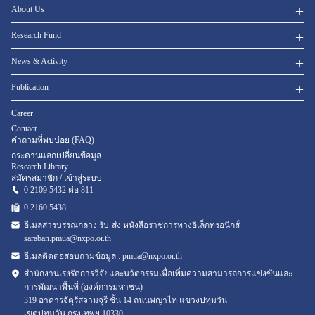
About Us
Research Fund
News & Activity
Publication
Career
Contact
คำถามที่พบบ่อย (FAQ)
กระดานแลกเปลี่ยนข้อมูล
Research Library
สมัครสมาชิก / เข้าสู่ระบบ
0 2109 5432 ต่อ 811
0 2160
5438
อีเมลสารบรรณกลาง รับ-ส่ง หนังสือราชการทางอิเล็กทรอนิกส์
saraban.pmua@nxpo.or.th
อีเมลติดต่อสอบถามข้อมูล :
pmua@nxpo.or.th
สำนักงานเร่งรัดการวิจัยและนวัตกรรมเพื่อเพิ่มความสามารถการแข่งขันและ
การพัฒนาพื้นที่ (องค์การมหาชน)
319 อาคารจัตุรัสจามจุรี ชั้น 14 ถนนพญาไท แขวงปทุมวัน
เขตปทุมวัน กรุงเทพฯ 10330