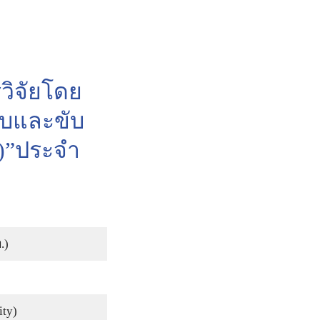
ิจัยโดย
ับและขับ
ty)”ประจำ
.)
ity)